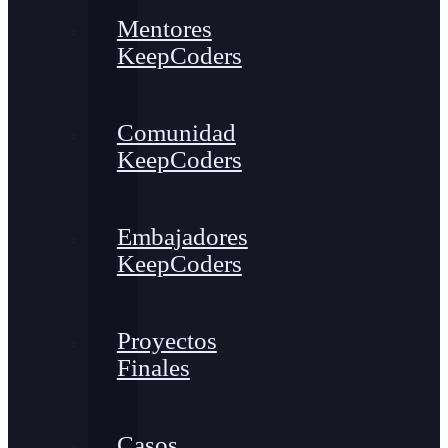
Mentores
KeepCoders
Comunidad
KeepCoders
Embajadores
KeepCoders
Proyectos
Finales
Casos