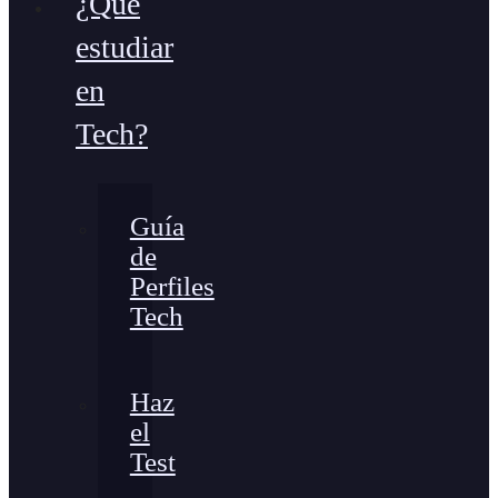
¿Qué
estudiar
en
Tech?
Guía
de
Perfiles
Tech
Haz
el
Test