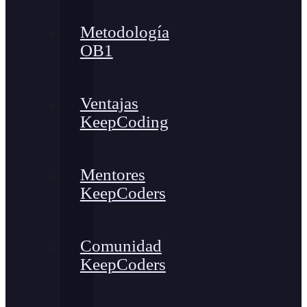
Metodología
OB1
Ventajas
KeepCoding
Mentores
KeepCoders
Comunidad
KeepCoders