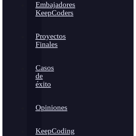
Embajadores
KeepCoders
Proyectos
Finales
Casos
de
éxito
Opiniones
KeepCoding