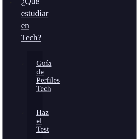
¿Qué
estudiar
en
Tech?
Guía
de
Perfiles
Tech
Haz
el
Test