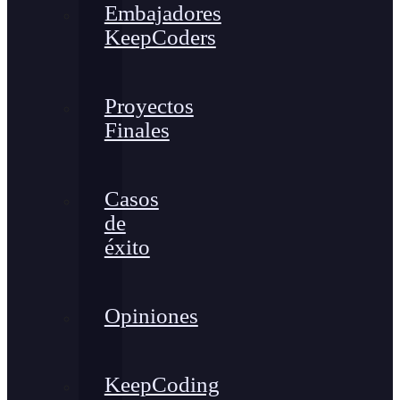
Embajadores
KeepCoders
Proyectos
Finales
Casos
de
éxito
Opiniones
KeepCoding