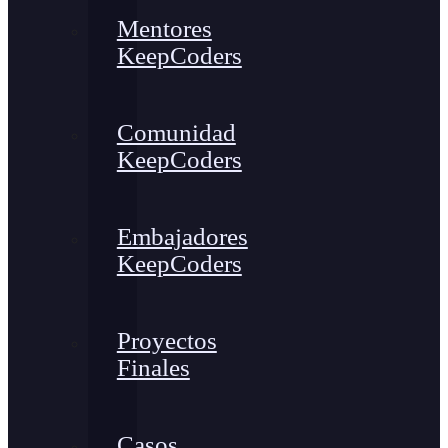
Mentores
KeepCoders
Comunidad
KeepCoders
Embajadores
KeepCoders
Proyectos
Finales
Casos