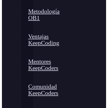
Metodología
OB1
Ventajas
KeepCoding
Mentores
KeepCoders
Comunidad
KeepCoders