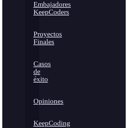
Embajadores
KeepCoders
Proyectos
Finales
Casos
de
éxito
Opiniones
KeepCoding