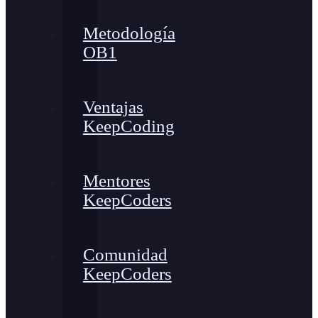
Metodología
OB1
Ventajas
KeepCoding
Mentores
KeepCoders
Comunidad
KeepCoders