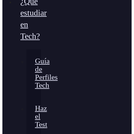
¿Qué
estudiar
en
Tech?
Guía
de
Perfiles
Tech
Haz
el
Test