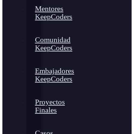
Mentores
KeepCoders
Comunidad
KeepCoders
Embajadores
KeepCoders
Proyectos
Finales
Casos