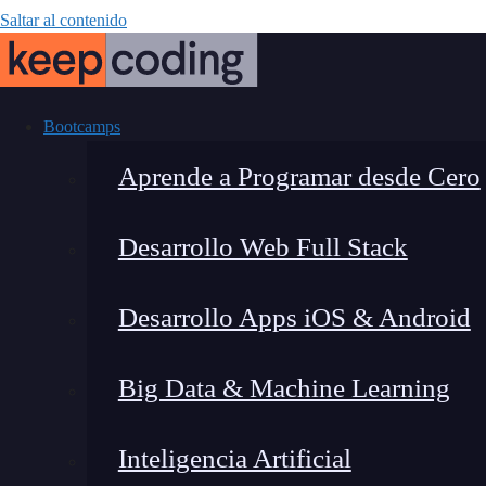
Saltar al contenido
Bootcamps
Aprende a Programar desde Cero
Desarrollo Web Full Stack
Algunos co
Desarrollo Apps iOS & Android
Big Data & Machine Learning
Inteligencia Artificial
Lucia Gómez Salgado
|
Última 