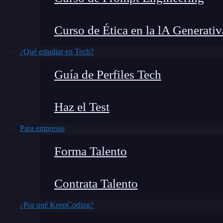
servidor es una habilidad fundamental.
Si está
móviles, seguramente te habrás topado con
Curso de Ética en la lA Generativ
esta comunicación bidirecciona
l. En este ar
comandos para
Socket.io
que te ayudarán a cons
¿Qué estudiar en Tech?
dinámicas.
Guía de Perfiles Tech
Haz el Test
Para empresas
Forma Talento
Contrata Talento
¿Por qué KeepCoding?