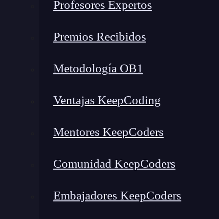
Profesores Expertos
Premios Recibidos
Metodología OB1
Ventajas KeepCoding
¿Qué encontrarás en este post?
Mentores KeepCoders
Comunidad KeepCoders
Comandos para Socket.io: parte cliente y usuario conectado
Console log: tu mejor amigo en el desarrollo
Embajadores KeepCoders
Colaboración entre cliente y servidor
Privacidad con Socket.Broadcast.emit