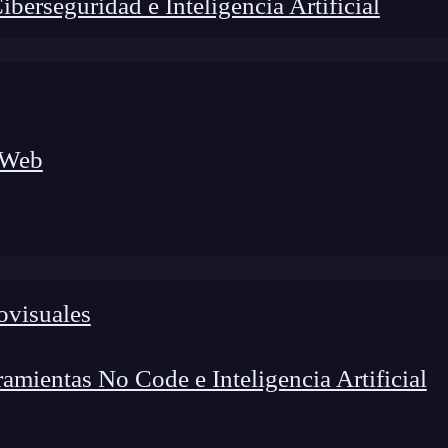
erseguridad e Inteligencia Artificial
 Web
lógico a nuevos profesionales, combinando conocimiento práctico,
os de transformación profesional.
ovisuales
mientas No Code e Inteligencia Artificial
la comunicación en tiempo real entre el cliente y el