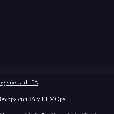
me
»
Blog
»
Algunos comandos para Socket.io
geniería de IA
Devops con IA y LLMOps