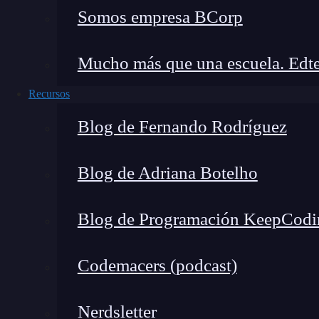
Somos empresa BCorp
En el
desarrollo de aplicaciones web
, el
consol
cuando trabajas con Socket.io. Es tu ventana al
Mucho más que una escuela. Edte
rastrear eventos y depurar problemas.
Utilizar
Recursos
para Socket.io, te brinda una visión detallad
Blog de Fernando Rodríguez
Colaboración entre cliente y 
Blog de Adriana Botelho
Uno de los fundamentos de Socket.io es permitir
servidor. Esto se logra mediante comandos par
Blog de Programación KeepCodi
desde el servidor a todos los clientes conecta
donde cada vez que alguien envíe un mensaje, t
Codemacers (podcast)
instantáneamente esa respuesta.
Privacidad con Socket.Broad
Nerdsletter