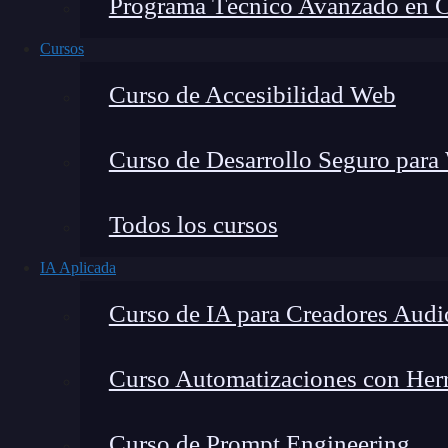
Programa Técnico Avanzado en Cib
Cursos
Curso de Accesibilidad Web
Curso de Desarrollo Seguro para
Lucia Gómez Salgado
Todos los cursos
Contribuyo a acercar la realidad del sector tecno
IA Aplicada
visión de mercado y experiencia directa en proces
Curso de IA para Creadores Audi
Curso Automatizaciones con Herra
En el emocionante mundo del
desarrollo web
, 
Curso de Prompt Engineering