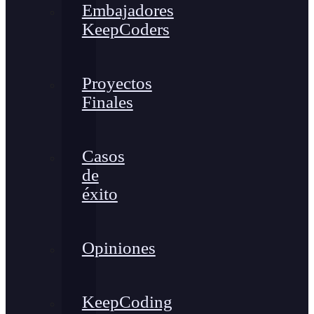
Embajadores
KeepCoders
Proyectos
Finales
Casos
de
éxito
Opiniones
KeepCoding