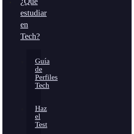
¿Qué
estudiar
en
Tech?
Guía
de
Perfiles
Tech
Haz
el
Test