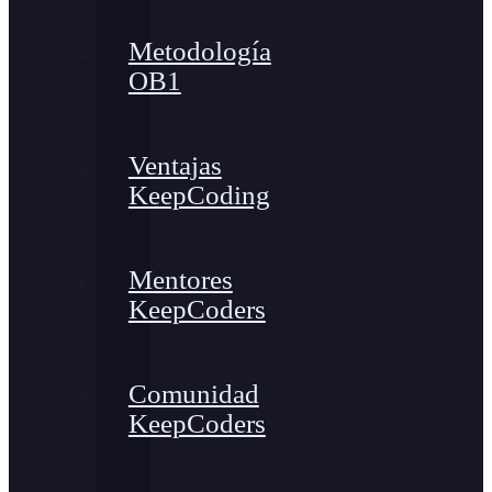
Metodología
OB1
Ventajas
KeepCoding
Mentores
KeepCoders
Comunidad
KeepCoders