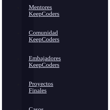
Mentores
KeepCoders
Comunidad
KeepCoders
Embajadores
KeepCoders
Proyectos
Finales
Casos