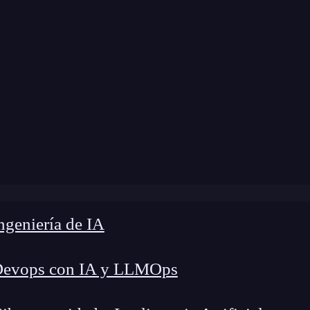
odificación:
1 de noviembre de 2024 |
Tiempo de
rece Aristidevs? Cursos, contenido y consejos para desarro
geniería de IA
Devops con IA y LLMOps