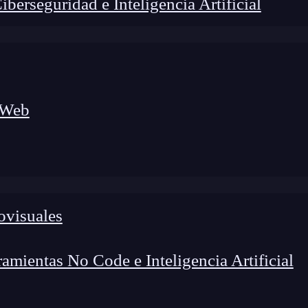
erseguridad e Inteligencia Artificial
 Web
ovisuales
lógico a nuevos profesionales, combinando conocimiento práctico,
os de transformación profesional.
mientas No Code e Inteligencia Artificial