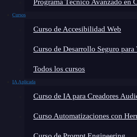
Programa Técnico Avanzado en Cib
Cursos
Curso de Accesibilidad Web
Curso de Desarrollo Seguro para
Todos los cursos
IA Aplicada
Lucia Gómez Salgado
Curso de IA para Creadores Audi
Contribuyo a acercar la realidad del sector tecno
visión de mercado y experiencia directa en proces
Curso Automatizaciones con Herra
Curso de Prompt Engineering