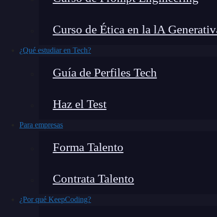
La arquitectura en capas es una estrategia que
t
Curso de Ética en la lA Generativ
manera que facilita enormemente la gestión,
¿Qué estudiar en Tech?
De hecho, cuando empiezas a
desarrollar una 
Guía de Perfiles Tech
esencial tener una estructura clara y organi
Haz el Test
Hoy te contaré
qué es la arquitectura en capa
más utilizadas en el mundo del desarrollo.
Para empresas
Forma Talento
¿Qué encontrarás en este post?
Contrata Talento
¿Por qué KeepCoding?
¿Qué es la arquitectura en capas?