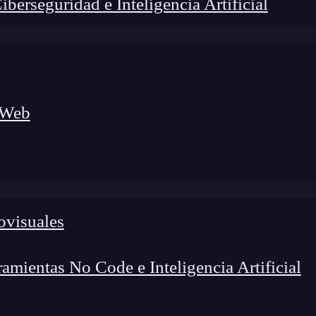
erseguridad e Inteligencia Artificial
 Web
ovisuales
lógico a nuevos profesionales, combinando conocimiento práctico,
os de transformación profesional.
mientas No Code e Inteligencia Artificial