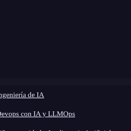
modificación:
26 de marzo de 2025 |
Tiempo de L
la arquitectura en capas y cómo funciona? [Con ejemplos p
geniería de IA
Devops con IA y LLMOps