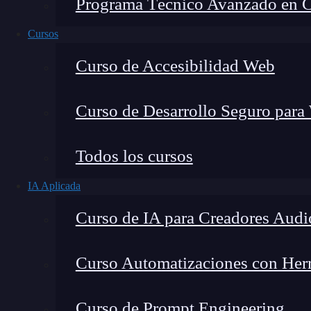
Programa Técnico Avanzado en Cib
Cursos
Curso de Accesibilidad Web
Curso de Desarrollo Seguro para
Todos los cursos
IA Aplicada
Lucia Gómez Salgado
Curso de IA para Creadores Audi
Contribuyo a acercar la realidad del sector tecno
visión de mercado y experiencia directa en proces
Curso Automatizaciones con Herra
Curso de Prompt Engineering