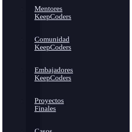
Mentores
KeepCoders
Comunidad
KeepCoders
Embajadores
KeepCoders
Proyectos
Finales
Casos