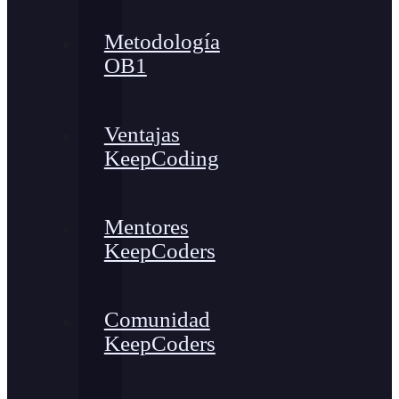
Metodología
OB1
Ventajas
KeepCoding
Mentores
KeepCoders
Comunidad
KeepCoders