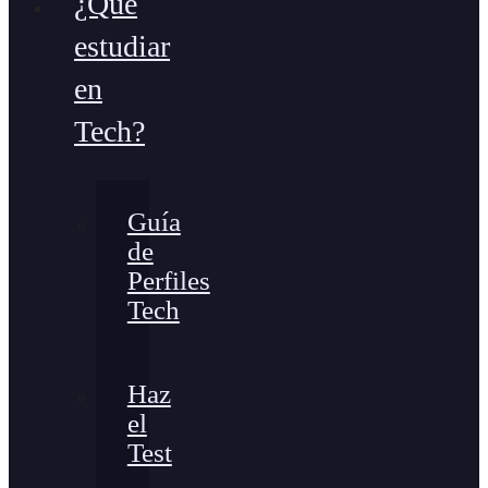
¿Qué
estudiar
en
Tech?
Guía
de
Perfiles
Tech
Haz
el
Test