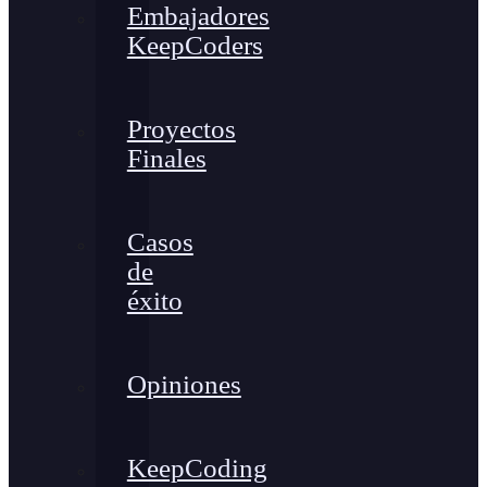
Embajadores
KeepCoders
Proyectos
Finales
Casos
de
éxito
Opiniones
KeepCoding