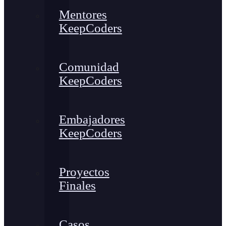
Mentores
KeepCoders
Comunidad
KeepCoders
Embajadores
KeepCoders
Proyectos
Finales
Casos