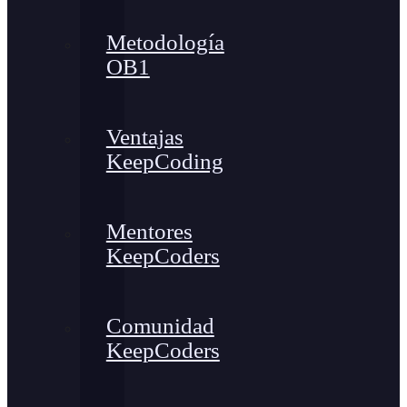
Metodología
OB1
Ventajas
KeepCoding
Mentores
KeepCoders
Comunidad
KeepCoders