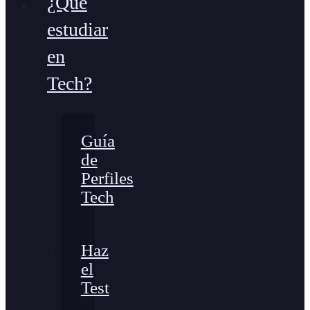
¿Qué
estudiar
en
Tech?
Guía
de
Perfiles
Tech
Haz
el
Test