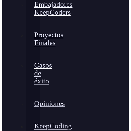
Embajadores
KeepCoders
Proyectos
Finales
Casos
de
éxito
Opiniones
KeepCoding