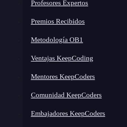
Profesores Expertos
Por qué cambiar de carrera a programación después de los 30 tie
Premios Recibidos
La edad no es una barrera, la mentalidad sí puede serlo
Qué es la programación y qué perfiles existen
Metodología OB1
Qué habilidades necesitas para cambiar de carrera a programaci
Habilidades técnicas de base
Ventajas KeepCoding
Las habilidades que ya tienes y que cuentan más de lo que crees
Roadmap para cambiar de carrera a programación
Mentores KeepCoders
Herramientas que necesitas aprender
Cuánto gana un programador después de cambiar de carrera
Comunidad KeepCoders
Cómo empezar el cambio de carrera a programación
Conclusión
Embajadores KeepCoders
Artículos que te pueden interesar