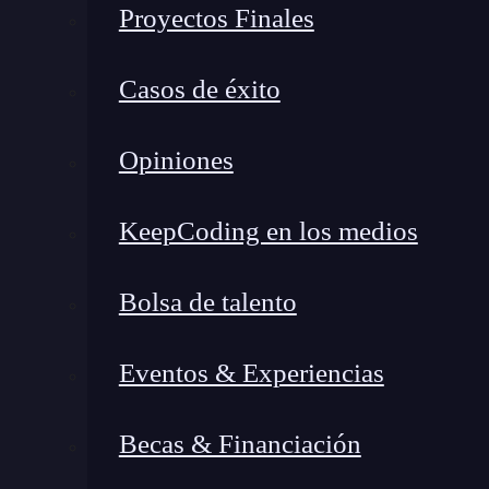
Por qué cambiar de carrera a
Proyectos Finales
tiene sentido
Casos de éxito
La pregunta que más frena a quienes se lo plan
tiene sentido hacerlo a esta edad. La respuesta 
Opiniones
concretos del mercado laboral español.
KeepCoding en los medios
Las empresas tech no contratan por edad ni por 
demostrables y por la capacidad de resolver pro
Bolsa de talento
proyectos reales en GitHub, conocimiento sóli
su carrera anterior tiene más posibilidades de 
Eventos & Experiencias
conocimiento técnico pero sin experiencia prof
Becas & Financiación
Quienes cambian de carrera a los 30 o más tiene
recién salidos de la universidad no tienen: sab