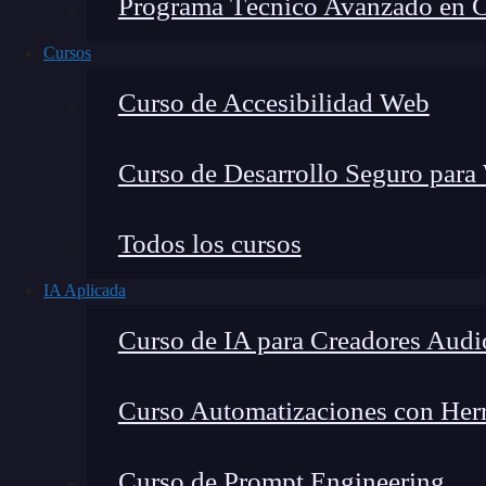
Programa Técnico Avanzado en Cib
Cursos
Curso de Accesibilidad Web
Curso de Desarrollo Seguro para
Todos los cursos
IA Aplicada
Lucia Gómez Salgado
Curso de IA para Creadores Audi
Contribuyo a acercar la realidad del sector tecno
visión de mercado y experiencia directa en proces
Curso Automatizaciones con Herra
Curso de Prompt Engineering