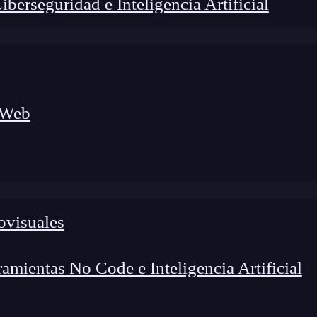
erseguridad e Inteligencia Artificial
 Web
ovisuales
lógico a nuevos profesionales, combinando conocimiento práctico,
os de transformación profesional.
mientas No Code e Inteligencia Artificial