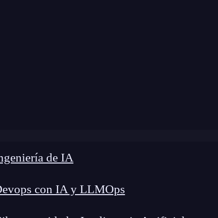
modificación:
30 de marzo de 2026 |
Tiempo de L
Cómo cambiar de carrera a programación después de los 3
geniería de IA
Devops con IA y LLMOps