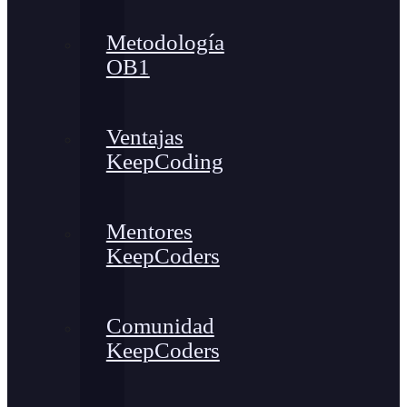
Metodología
OB1
Ventajas
KeepCoding
Mentores
KeepCoders
Comunidad
KeepCoders