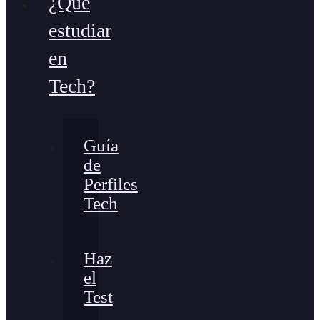
¿Qué
estudiar
en
Tech?
Guía
de
Perfiles
Tech
Haz
el
Test