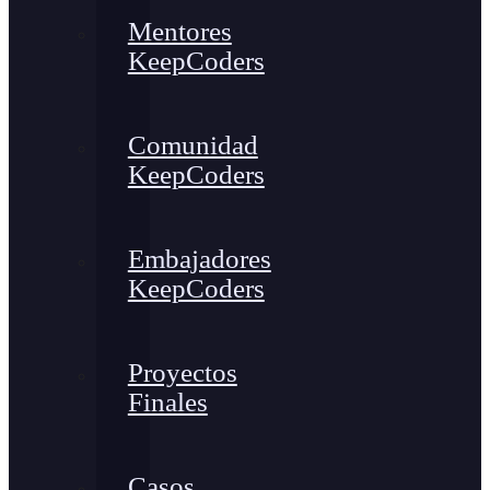
Mentores
KeepCoders
Comunidad
KeepCoders
Embajadores
KeepCoders
Proyectos
Finales
Casos