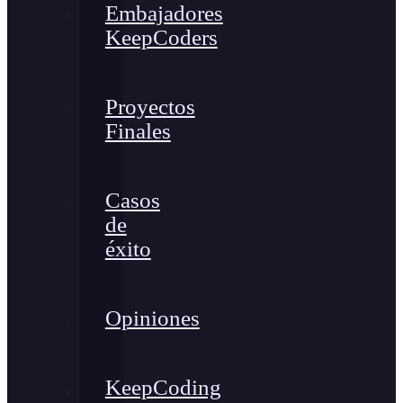
Embajadores
KeepCoders
Proyectos
Finales
Casos
de
éxito
Opiniones
KeepCoding