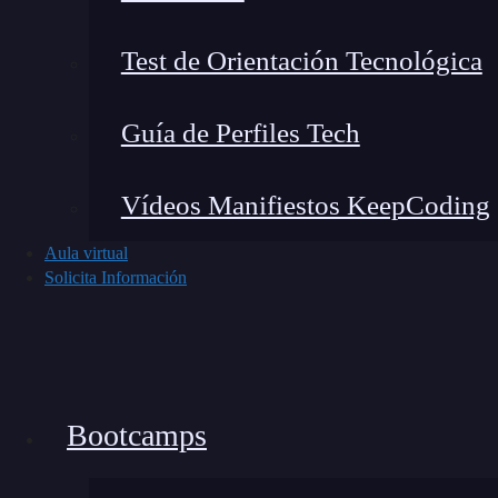
fundamentos esenciales de Java, incluyendo los
Test de Orientación Tecnológica
Tipos de datos y variables
Operadores y
estructuras de control
Guía de Perfiles Tech
Manejo de excepciones
Programación
orientada a objetos (clases, 
Vídeos Manifiestos KeepCoding
API de cadenas y matrices
Aula virtual
Introducción a las expresiones lambda y l
Solicita Información
Descubrirás que
estos temas sientan las bases
de nivel inicial en programación Java.
Costo:
Aproximadamente $245 USD.
Bootcamps
¿Dónde la encuentras?
Puedes inscribirte y o