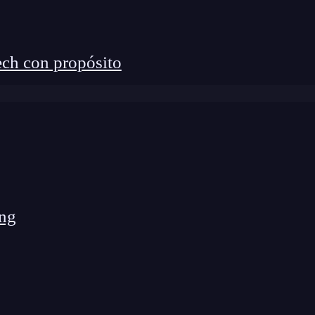
ch con propósito
ng
Java SE 8 Programmer
ta. Resulta que esta certificación cubre los