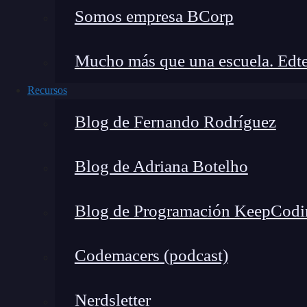
Somos empresa BCorp
Mucho más que una escuela. Edte
Recursos
Blog de Fernando Rodríguez
Blog de Adriana Botelho
Blog de Programación KeepCodi
Oracle Certified Associate (OCA) – 
Codemacers (podcast)
¿Qué te enseñan aquí?
De las certificaciones Java más importantes y es
Nerdsletter