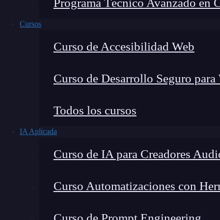
Programa Técnico Avanzado en Cib
Cursos
Curso de Accesibilidad Web
Curso de Desarrollo Seguro para
Todos los cursos
IA Aplicada
Lucia Gómez Salgado
Curso de IA para Creadores Audi
Contribuyo a acercar la realidad del sector tecno
visión de mercado y experiencia directa en proces
Curso Automatizaciones con Herra
Curso de Prompt Engineering