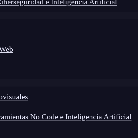
erseguridad e Inteligencia Artificial
 Web
ovisuales
lógico a nuevos profesionales, combinando conocimiento práctico,
os de transformación profesional.
mientas No Code e Inteligencia Artificial