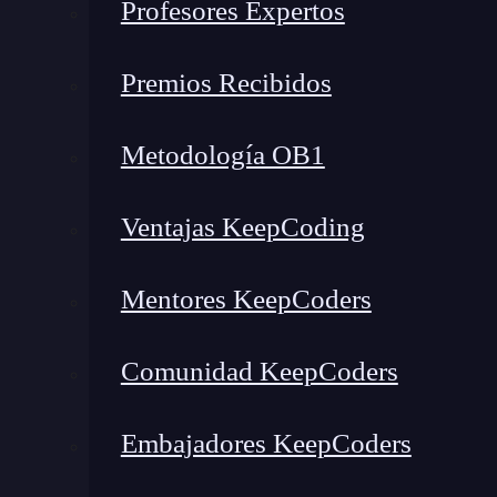
Profesores Expertos
Oracle Certified Professional (OCP) – Java SE 11 Developer
Oracle Certified Professional (OCP) – Java EE 7 Application Developer
Premios Recibidos
Spring Professional Certification
Conoce las 5 certificaciones 
Metodología OB1
Ventajas KeepCoding
Mentores KeepCoders
Comunidad KeepCoders
Embajadores KeepCoders