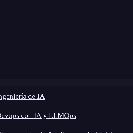
modificación:
12 de febrero de 2025 |
Tiempo de 
p 5 certificaciones Java que todo desarrollador debe obten
geniería de IA
Devops con IA y LLMOps