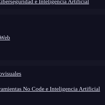
erseguridad e Inteligencia Artificial
 Web
lógico a nuevos profesionales, combinando conocimiento práctico,
os de transformación profesional.
ovisuales
mientas No Code e Inteligencia Artificial
responsive
de SASS pueden ser de los elementos