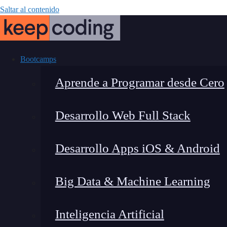
Saltar al contenido
Bootcamps
Aprende a Programar desde Cero
Desarrollo Web Full Stack
Comentario
Desarrollo Apps iOS & Android
Big Data & Machine Learning
Inteligencia Artificial
Lucia Gómez Salgado
|
Última