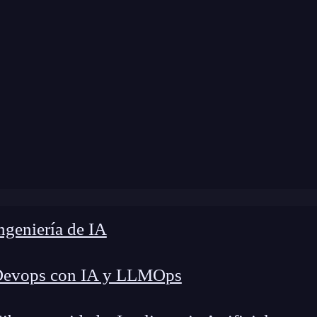
e
»
Blog
»
Comentarios y responsive de SASS
geniería de IA
Devops con IA y LLMOps