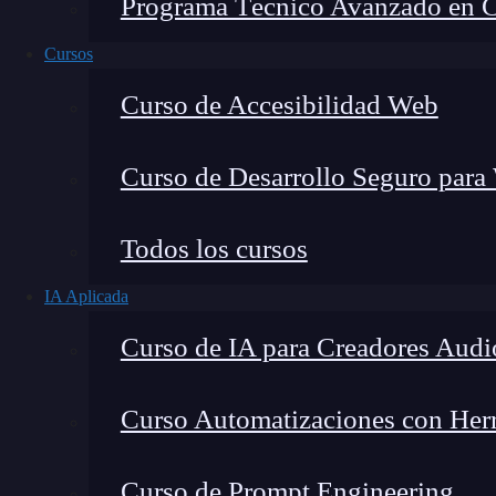
Programa Técnico Avanzado en Cib
Cursos
Curso de Accesibilidad Web
Curso de Desarrollo Seguro para
Lucia Gómez Salgado
Todos los cursos
Contribuyo a acercar la realidad del sector tecno
IA Aplicada
visión de mercado y experiencia directa en proces
Curso de IA para Creadores Audi
Curso Automatizaciones con Herra
Dentro del
desarrollo web
,
los comentarios y
Curso de Prompt Engineering