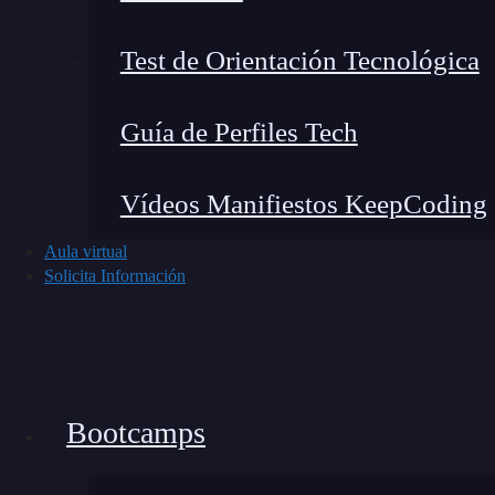
      @media (min-width: $tablet-width) 
Test de Orientación Tecnológica
         @content;

   }

Guía de Perfiles Tech
}

Vídeos Manifiestos KeepCoding
/* ejemplo /*

Aula virtual
p {

Solicita Información
    font-size: 16px;

    @include tablet  {

    font - size: 18px;

  }

Bootcamps
}
