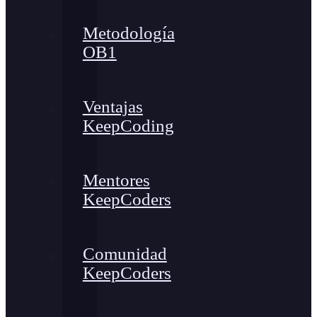
Metodología
OB1
Ventajas
KeepCoding
Mentores
KeepCoders
Comunidad
KeepCoders