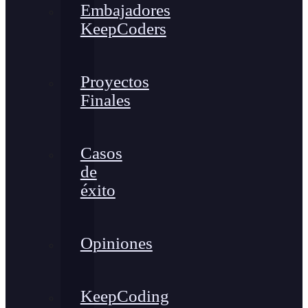
Embajadores
KeepCoders
Proyectos
Finales
Casos
de
éxito
Opiniones
KeepCoding