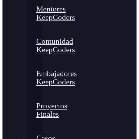
Mentores
KeepCoders
Comunidad
KeepCoders
Embajadores
KeepCoders
Proyectos
Finales
Casos