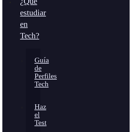
¿Qué
estudiar
en
Tech?
Guía
de
Perfiles
Tech
Haz
el
Test