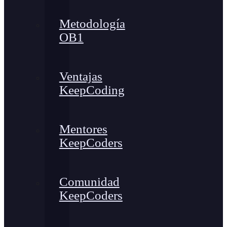
Metodología
OB1
Ventajas
KeepCoding
Mentores
KeepCoders
Comunidad
KeepCoders