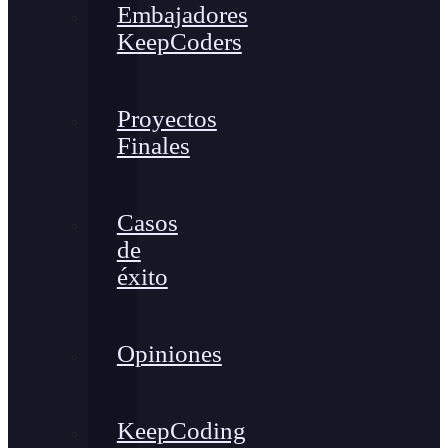
Embajadores
KeepCoders
Proyectos
Finales
Casos
de
éxito
Opiniones
KeepCoding