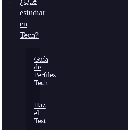
¿Qué
estudiar
en
Tech?
Guía
de
Perfiles
Tech
Haz
el
Test