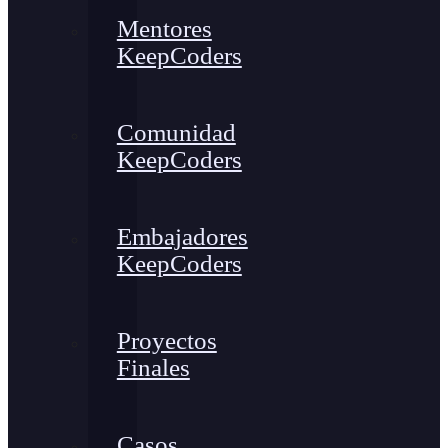
Mentores
KeepCoders
Comunidad
KeepCoders
Embajadores
KeepCoders
Proyectos
Finales
Casos