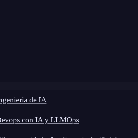
»
Blog
»
¿Cómo funciona el k-nn en regresión?
geniería de IA
Devops con IA y LLMOps