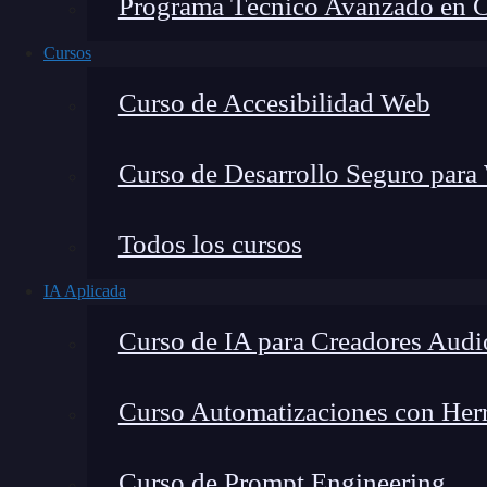
Programa Técnico Avanzado en Cib
Cursos
Curso de Accesibilidad Web
Curso de Desarrollo Seguro para
Montana Martín López
Todos los cursos
Especialista en tecnología y formación digital, con 
IA Aplicada
tecnológico. Mi trabajo se centra en entender cóm
mercado y cómo se produce la transición real hacia
Curso de IA para Creadores Audi
Curso Automatizaciones con Herra
¿Sabías que puede utilizarse el k-nn en regres
Curso de Prompt Engineering