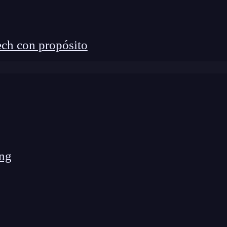
ch con propósito
ineal, porque tenemos una parte que es no lineal.
ue sea cuadrático, porque tenemos una parte lineal.
s complejidad para luego regularizarlo, pero también
os que tiene.
Entonces, el k-nn en regresión mira
 media y así con cada sección.
ng
egresión?
ia más cercana y va a hacer una media en función de