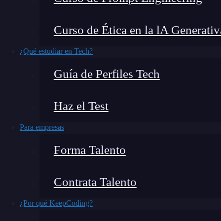
los k-nn en regresión por medio de un ejercicio
Curso de Ética en la lA Generativ
¿Qué encontrarás en este post?
¿Qué estudiar en Tech?
Guía de Perfiles Tech
Motivación del k-nn en regresión
Haz el Test
¿Cómo funciona un k-nn en regresión?
Ponderación
Para empresas
Kernel RBF
Forma Talento
¿Quieres seguir aprendiendo?
Motivación del k-nn en regre
Contrata Talento
¿Por qué KeepCoding?
En regresión, los modelos paramétricos no siem