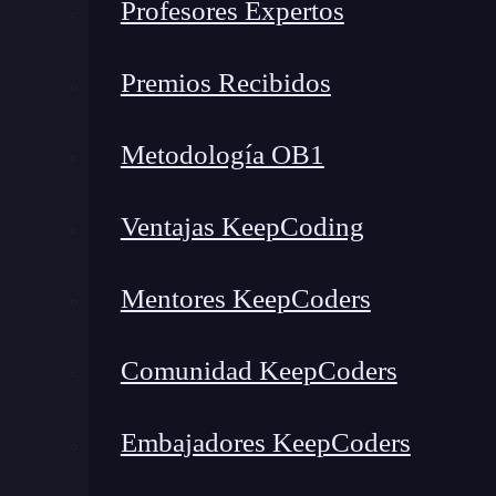
problemas de regresión. Por esta razón, se recu
Profesores Expertos
paramétricos; en este caso es el algoritmo k-nn
más cercanos.
Premios Recibidos
Un k-nn en regresión funciona basándonos e
Metodología OB1
calculando una media. No es paramétrico, de
Ventajas KeepCoding
Veamos esta gráfica:
Mentores KeepCoders
Comunidad KeepCoders
Embajadores KeepCoders