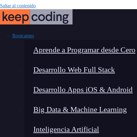
Saltar al contenido
Bootcamps
Aprende a Programar desde Cero
Desarrollo Web Full Stack
¿Cómo funcio
Desarrollo Apps iOS & Android
Big Data & Machine Learning
Inteligencia Artificial
Montana Martín López
|
Últim