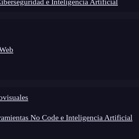
erseguridad e Inteligencia Artificial
 Web
foco en el desarrollo de talento y el análisis del sector
o evolucionan las tecnologías, qué competencias demanda el
 el entorno tech.
ovisuales
mientas No Code e Inteligencia Artificial
ión? En este artículo te mostraremos cómo funcionan