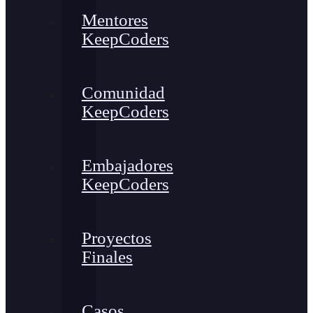
Mentores
KeepCoders
Comunidad
KeepCoders
Embajadores
KeepCoders
Proyectos
Finales
Casos