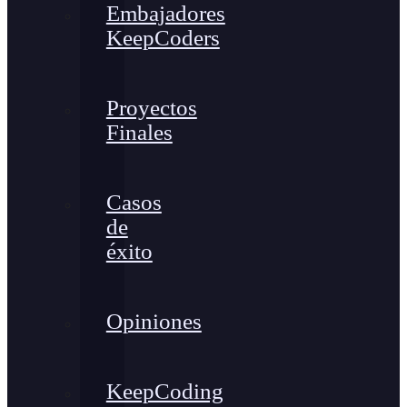
Embajadores
KeepCoders
Proyectos
Finales
Casos
de
éxito
Opiniones
KeepCoding