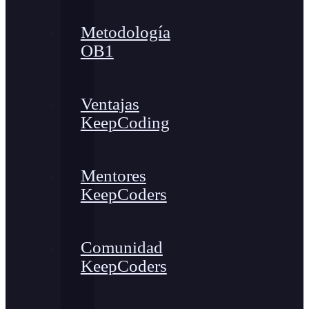
Metodología
OB1
Ventajas
KeepCoding
Mentores
KeepCoders
Comunidad
KeepCoders