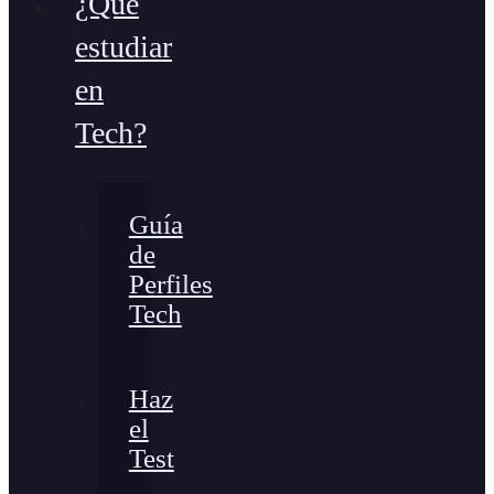
¿Qué
estudiar
en
Tech?
Guía
de
Perfiles
Tech
Haz
el
Test