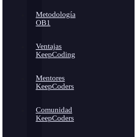
Metodología
OB1
Ventajas
KeepCoding
Mentores
KeepCoders
Comunidad
KeepCoders