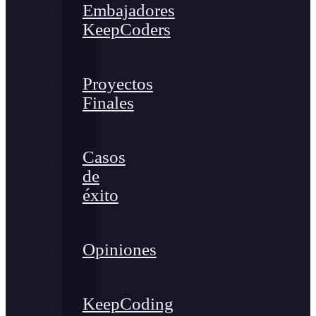
Embajadores
KeepCoders
Proyectos
Finales
Casos
de
éxito
Opiniones
KeepCoding