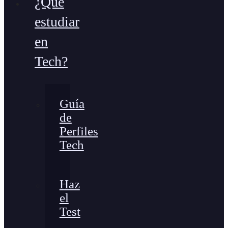
¿Qué
estudiar
en
Tech?
Guía
de
Perfiles
Tech
Haz
el
Test