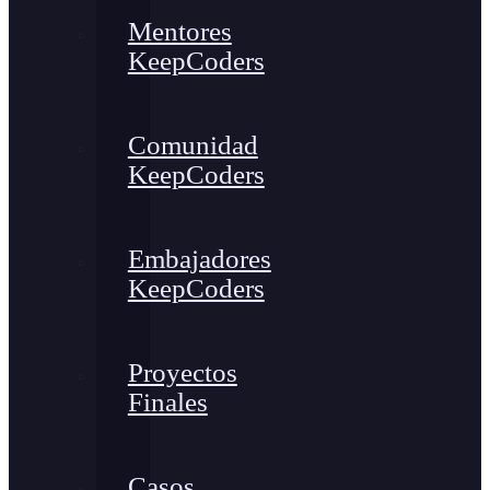
Mentores
KeepCoders
Comunidad
KeepCoders
Embajadores
KeepCoders
Proyectos
Finales
Casos