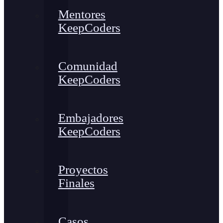
Mentores
KeepCoders
Comunidad
KeepCoders
Embajadores
KeepCoders
Proyectos
Finales
Casos