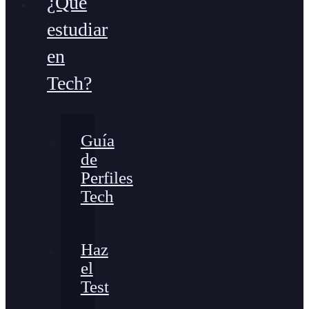
¿Qué
estudiar
en
Tech?
Guía
de
Perfiles
Tech
Haz
el
Test