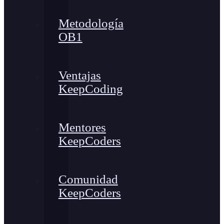
Metodología
OB1
Ventajas
KeepCoding
Mentores
KeepCoders
Comunidad
KeepCoders