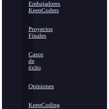
Embajadores
KeepCoders
Proyectos
Finales
Casos
de
éxito
Opiniones
KeepCoding