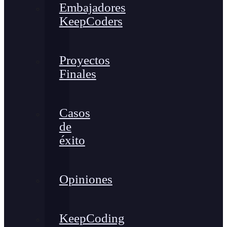
Embajadores
KeepCoders
Proyectos
Finales
Casos
de
éxito
Opiniones
KeepCoding