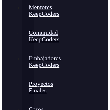
Mentores
KeepCoders
Comunidad
KeepCoders
Embajadores
KeepCoders
Proyectos
Finales
Casos