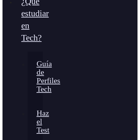
¿Qué
estudiar
en
Tech?
Guía
de
Perfiles
Tech
Haz
el
Test