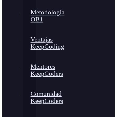
Metodología
OB1
Ventajas
KeepCoding
Mentores
KeepCoders
Comunidad
KeepCoders