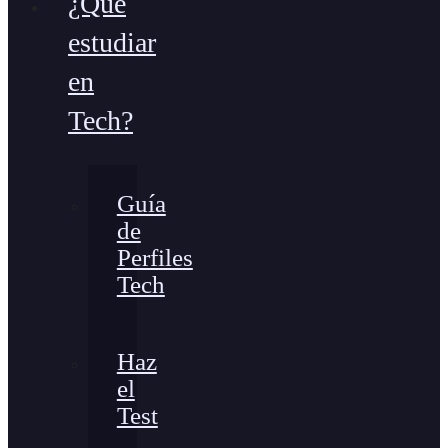
¿Qué
estudiar
en
Tech?
Guía
de
Perfiles
Tech
Haz
el
Test