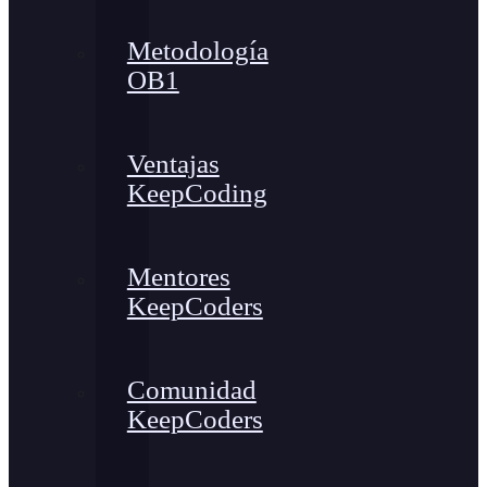
Metodología
OB1
Ventajas
KeepCoding
Mentores
KeepCoders
Comunidad
KeepCoders