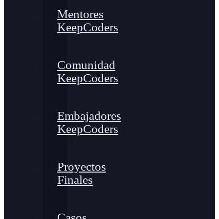
Mentores
KeepCoders
Comunidad
KeepCoders
Embajadores
KeepCoders
Proyectos
Finales
Casos