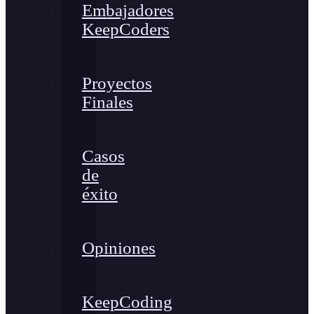
Embajadores
KeepCoders
Proyectos
Finales
Casos
de
éxito
Opiniones
KeepCoding