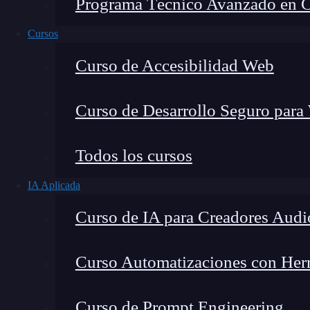
Programa Técnico Avanzado en Cib
Cursos
Curso de Accesibilidad Web
Curso de Desarrollo Seguro para
Todos los cursos
IA Aplicada
Lucia Gómez Salgado
Curso de IA para Creadores Audi
Contribuyo a acercar la realidad del sector tecno
visión de mercado y experiencia directa en proces
Curso Automatizaciones con Herra
Curso de Prompt Engineering