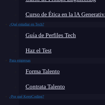
Cuando comencé a trabajar en mis primeros
fo
Curso de Ética en la lA Generativ
los que me encontré fueron los
radio buttons
¿Qué estudiar en Tech?
Al principio,
no estaba completamente segur
Guía de Perfiles Tech
pero rápidamente me di cuenta de que son excele
usar.
Haz el Test
Por eso, te voy a explicar
qué son los radio 
Para empresas
cómo aplicar este conocimiento en tus proyect
Forma Talento
¿Qué encontrarás en este post?
Contrata Talento
¿Por qué KeepCoding?