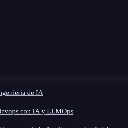
modificación:
19 de marzo de 2025 |
Tiempo de L
»
¿Cómo usar radio button en HTML? Guía paso a paso
geniería de IA
Devops con IA y LLMOps