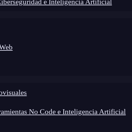
erseguridad e Inteligencia Artificial
 Web
ovisuales
lógico a nuevos profesionales, combinando conocimiento práctico,
os de transformación profesional.
mientas No Code e Inteligencia Artificial