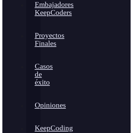
Embajadores
KeepCoders
Proyectos
Finales
Casos
de
éxito
Opiniones
KeepCoding