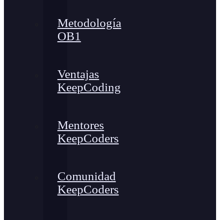
Metodología
OB1
Ventajas
KeepCoding
Mentores
KeepCoders
Comunidad
KeepCoders