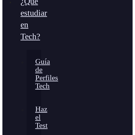
¿Qué
estudiar
en
Tech?
Guía
de
Perfiles
Tech
Haz
el
Test