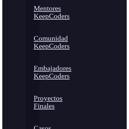
Mentores
KeepCoders
Comunidad
KeepCoders
Embajadores
KeepCoders
Proyectos
Finales
Casos