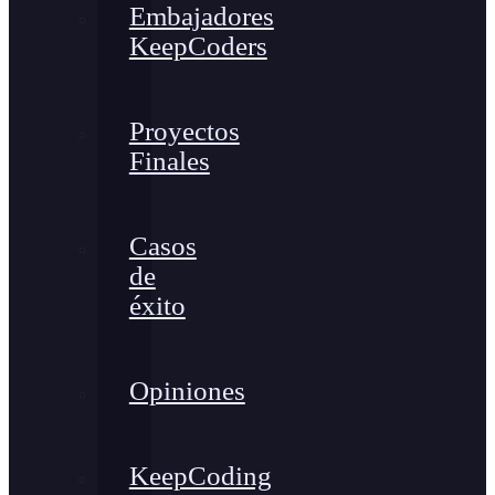
Embajadores
KeepCoders
Proyectos
Finales
Casos
de
éxito
Opiniones
KeepCoding