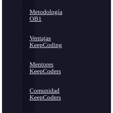
Metodología
OB1
Ventajas
KeepCoding
Mentores
KeepCoders
Comunidad
KeepCoders