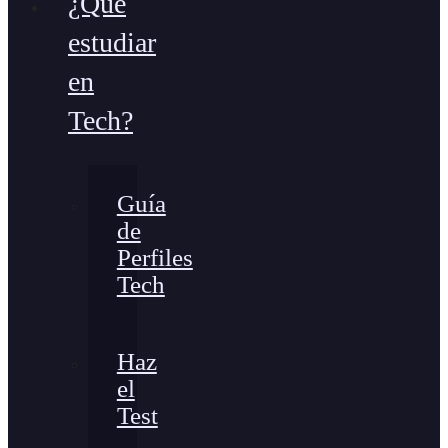
¿Qué
estudiar
en
Tech?
Guía
de
Perfiles
Tech
Haz
el
Test