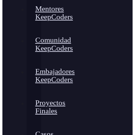
Mentores
KeepCoders
Comunidad
KeepCoders
Embajadores
KeepCoders
Proyectos
Finales
Casos