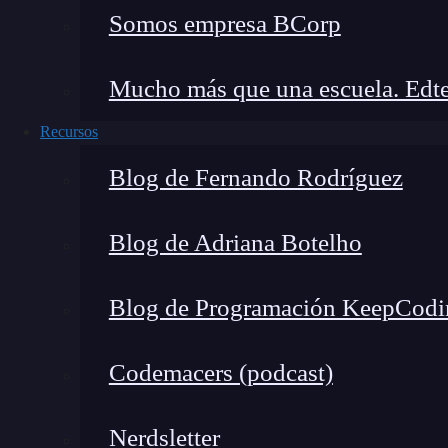
Somos empresa BCorp
Mucho más que una escuela. Edte
Recursos
Blog de Fernando Rodríguez
Blog de Adriana Botelho
Blog de Programación KeepCodi
¿Por qué el informe consider
Codemacers (podcast)
declive?
Nerdsletter
El informe del FEM señala tres razones princip