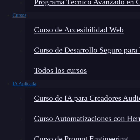
Programa Técnico Avanzado en Cib
Cursos
Curso de Accesibilidad Web
Curso de Desarrollo Seguro para
Todos los cursos
IA Aplicada
Curso de IA para Creadores Audi
Lucia Gómez Salgado
Curso Automatizaciones con Herra
Contribuyo a acercar la realidad del sector tecno
visión de mercado y experiencia directa en proces
Curso de Prompt Engineering