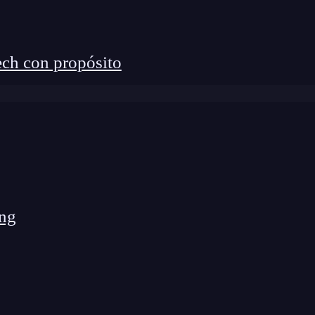
ch con propósito
ng
a que es una profesión en
ales: