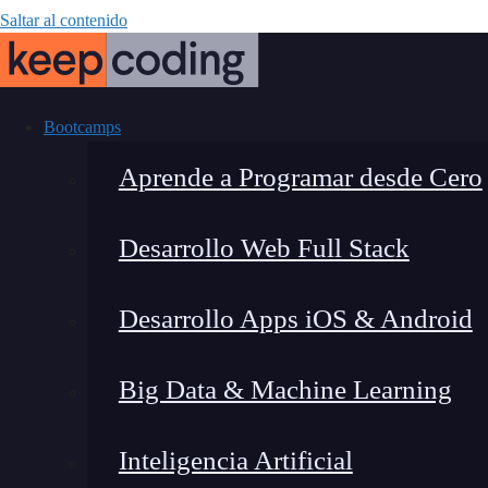
Saltar al contenido
Bootcamps
Aprende a Programar desde Cero
Desarrollo Web Full Stack
El futuro profe
Desarrollo Apps iOS & Android
¿Qué camino se
Big Data & Machine Learning
Inteligencia Artificial