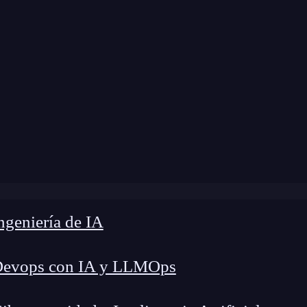
 modificación:
6 de mayo de 2025 |
Tiempo de L
onal del contable junior: ¿Qué camino seguir ante el decliv
geniería de IA
Devops con IA y LLMOps