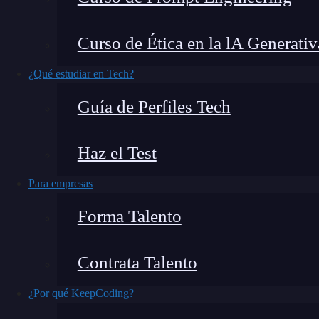
Curso de Ética en la lA Generativ
Según el
Informe sobre el Futuro del Trabajo 
¿Qué estudiar en Tech?
profesiones tradicionales se enfrentan a una tra
Guía de Perfiles Tech
el
contable junior
, una figura esencial hasta h
próximos años.
Haz el Test
Hoy analizamos por qué y, sobre todo,
qué alt
Para empresas
Forma Talento
¿Qué encontrarás en este post?
Contrata Talento
¿Por qué KeepCoding?
¿Qué hace un contable junior?