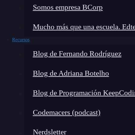
Somos empresa BCorp
la
herramienta
que permite crear listas des
encuentra dentro de la sub pestaña
Herrami
Mucho más que una escuela. Edte
acceder a las opciones de datos:
Recursos
Blog de Fernando Rodríguez
Blog de Adriana Botelho
Blog de Programación KeepCodi
Codemacers (podcast)
Nerdsletter