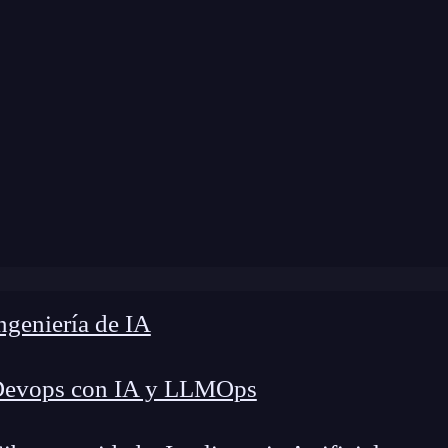
odificación:
5 de noviembre de 2024 |
Tiempo d
»
Aprende a crear listas desplegables en Excel en minutos
geniería de IA
Devops con IA y LLMOps