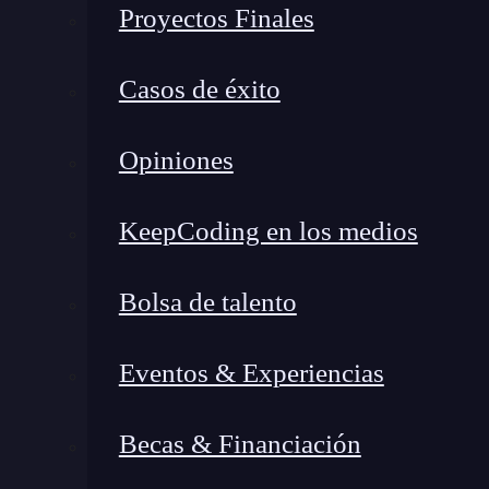
Proyectos Finales
Casos de éxito
Opiniones
KeepCoding en los medios
Bolsa de talento
Eventos & Experiencias
Becas & Financiación
Ve a la pestaña de «Datos» en el menú
: 
pestaña Datos, que se encuentra en la parte