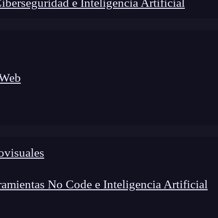
erseguridad e Inteligencia Artificial
 Web
ovisuales
foco en el desarrollo de talento y el análisis del sector
o evolucionan las tecnologías, qué competencias demanda el
 el entorno tech.
mientas No Code e Inteligencia Artificial