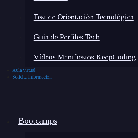
Test de Orientación Tecnológica
Configura la validación para crear la li
Guía de Perfiles Tech
una ventana emergente que contiene varias 
Configuración seleccionas la opción que dic
Vídeos Manifiestos KeepCoding
celda contenga diversas opciones predefin
Aula virtual
Solicita Información
Bootcamps