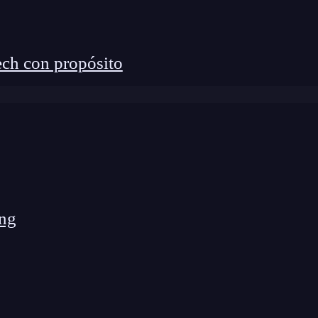
plegables en Excel, se llama
Validación de datos
y se
entas de datos
. Haz click en esta pestaña para poder
ch con propósito
ng