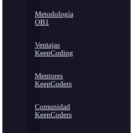
Metodología
OB1
Ventajas
KeepCoding
Mentores
KeepCoders
Comunidad
KeepCoders