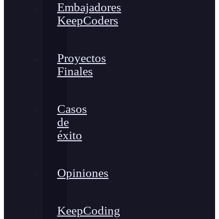
Embajadores
KeepCoders
Proyectos
Finales
Casos
de
éxito
Opiniones
KeepCoding