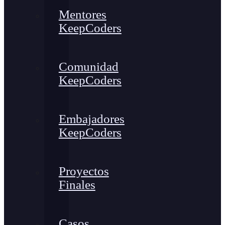
Mentores
KeepCoders
Comunidad
KeepCoders
Embajadores
KeepCoders
Proyectos
Finales
Casos