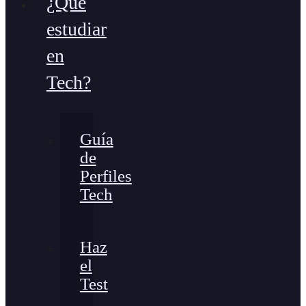
¿Qué
estudiar
en
Tech?
Guía
de
Perfiles
Tech
Haz
el
Test