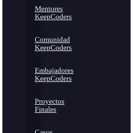
Mentores
KeepCoders
Comunidad
KeepCoders
Embajadores
KeepCoders
Proyectos
Finales
Casos