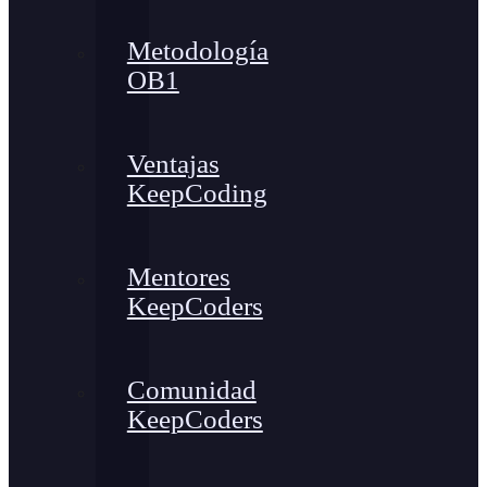
Metodología
OB1
Ventajas
KeepCoding
Mentores
KeepCoders
Comunidad
KeepCoders