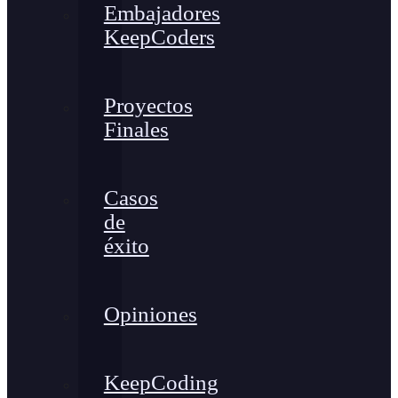
Embajadores
KeepCoders
Proyectos
Finales
Casos
de
éxito
Opiniones
KeepCoding