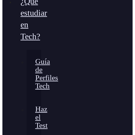
¿Qué
estudiar
en
Tech?
Guía
de
Perfiles
Tech
Haz
el
Test