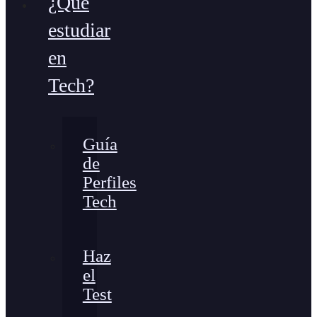
¿Qué
estudiar
en
Tech?
Guía
de
Perfiles
Tech
Haz
el
Test