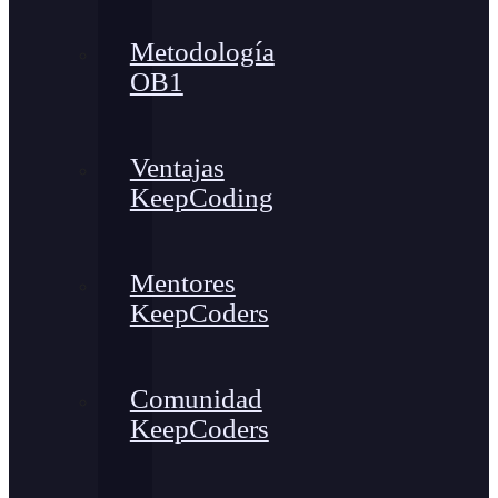
Metodología
OB1
Ventajas
KeepCoding
Mentores
KeepCoders
Comunidad
KeepCoders