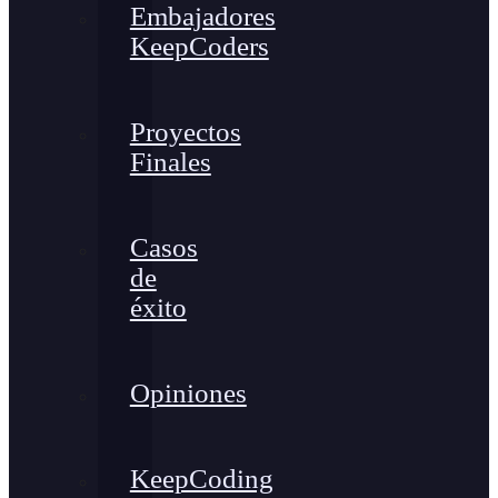
Embajadores
KeepCoders
Proyectos
Finales
Casos
de
éxito
Opiniones
KeepCoding