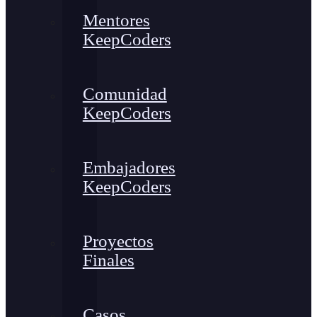
Mentores
KeepCoders
Comunidad
KeepCoders
Embajadores
KeepCoders
Proyectos
Finales
Casos