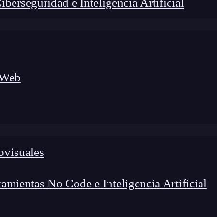
erseguridad e Inteligencia Artificial
 Web
lógico a nuevos profesionales, combinando conocimiento práctico,
os de transformación profesional.
ovisuales
mientas No Code e Inteligencia Artificial
 laboral por excelencia y debes saber lo importante