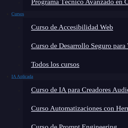
Programa Técnico Avanzado en Cib
Cursos
Curso de Accesibilidad Web
Curso de Desarrollo Seguro para
Lucia Gómez Salgado
Todos los cursos
Contribuyo a acercar la realidad del sector tecno
IA Aplicada
visión de mercado y experiencia directa en proces
Curso de IA para Creadores Audi
Curso Automatizaciones con Herra
LinkedIn
es la
red
social enfocada en el mundo
Curso de Prompt Engineering