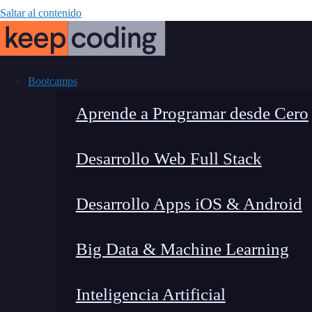
Saltar al contenido
Bootcamps
Aprende a Programar desde Cero
Desarrollo Web Full Stack
El hack de Li
Desarrollo Apps iOS & Android
Big Data & Machine Learning
Inteligencia Artificial
Lucia Gómez Salgado
|
Última