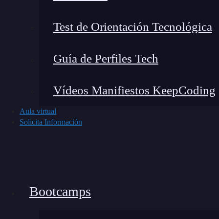
profesional y si ya pasaste por nuestros Boot
certificado de KeepCoding a tu LinkedIn y aquí
Test de Orientación Tecnológica
Ingresa a tu perfil y ve a la opción de “ag
Guía de Perfiles Tech
En «Nombre de la certificación» coloca e
En «Autoridad emisora de la certificació
Vídeos Manifiestos KeepCoding
Escanea tu certificado y colócalo en una c
y pégala en el espacio “Enlace” en Linked
Aula virtual
Solicita Información
Si quieres agregar todas estas aptitudes a tu per
completo, aquí te dejamos los temarios de nu
ayudarte
a potenciar tu perfil profesional 
Bootcamps