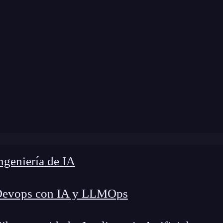
»
Blog
»
El hack de Linkedin para programadores
geniería de IA
Devops con IA y LLMOps