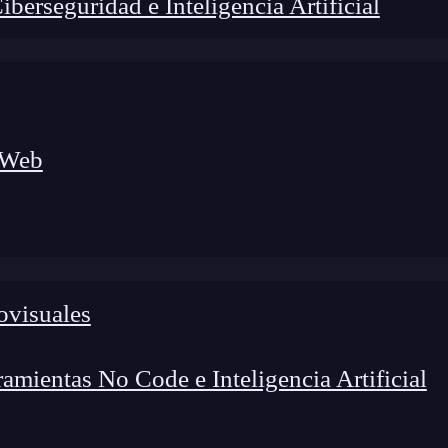
erseguridad e Inteligencia Artificial
 Web
ovisuales
foco en el desarrollo de talento y el análisis del sector
o evolucionan las tecnologías, qué competencias demanda el
 el entorno tech.
mientas No Code e Inteligencia Artificial