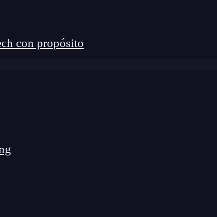
lico
ch con propósito
virus gratuito para ti
atuito actualmente? Sí, aquí te
ng
uno de los antivirus favoritos en 2024. Según
l mejor antivirus gratuito del año para Windows.