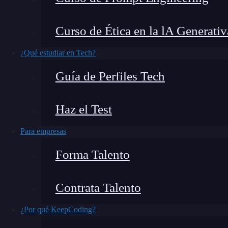
Las amenazas digitales son cada vez más frecu
Curso de Ética en la lA Generativ
protección para sus dispositivos. Así que
he de
¿Qué estudiar en Tech?
actualizada para contarte cuál es el mejor a
Guía de Perfiles Tech
información y tus dispositivos están seguros y t
Haz el Test
Para empresas
Forma Talento
Contrata Talento
¿Por qué KeepCoding?