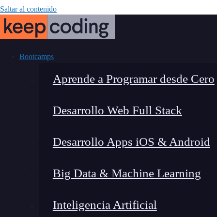
Saltar al contenido
Bootcamps
Aprende a Programar desde Cero
Desarrollo Web Full Stack
¿Cuál es el m
Desarrollo Apps iOS & Android
2024? Com
Big Data & Machine Learning
Inteligencia Artificial