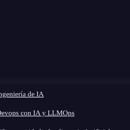
odificación:
20 de noviembre de 2024 |
Tiempo d
 es el mejor antivirus gratuito en 2024? Comparativa actua
geniería de IA
Devops con IA y LLMOps