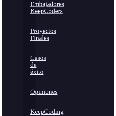
Embajadores
KeepCoders
Proyectos
Finales
Casos
de
éxito
Opiniones
KeepCoding