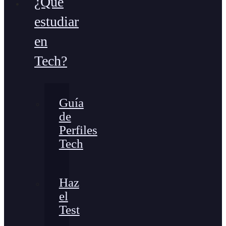
¿Qué
estudiar
en
Tech?
Guía
de
Perfiles
Tech
Haz
el
Test