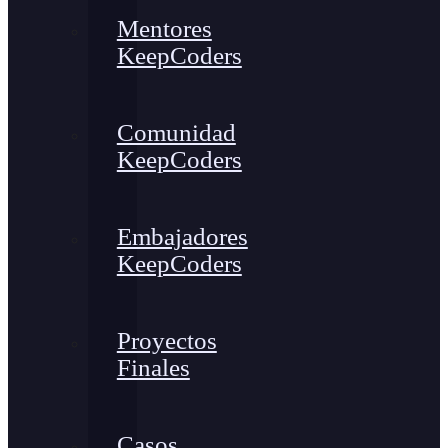
Mentores
KeepCoders
Comunidad
KeepCoders
Embajadores
KeepCoders
Proyectos
Finales
Casos