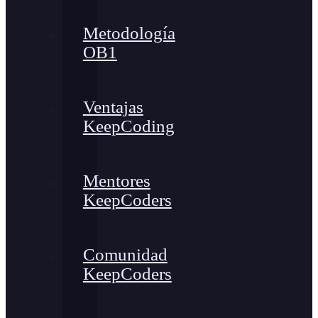
Metodología
OB1
Ventajas
KeepCoding
Mentores
KeepCoders
Comunidad
KeepCoders