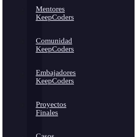
Mentores
KeepCoders
Comunidad
KeepCoders
Embajadores
KeepCoders
Proyectos
Finales
Casos