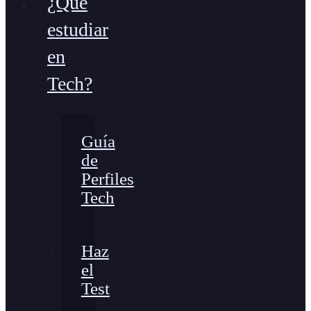
¿Qué
estudiar
en
Tech?
Guía
de
Perfiles
Tech
Haz
el
Test