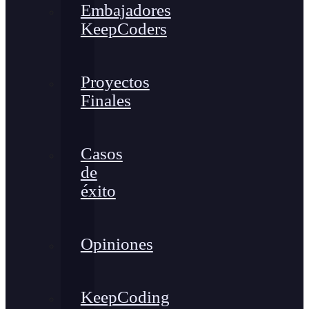
Embajadores
KeepCoders
Proyectos
Finales
Casos
de
éxito
Opiniones
KeepCoding