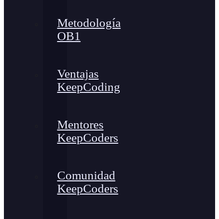
Metodología
OB1
Ventajas
KeepCoding
Mentores
KeepCoders
Comunidad
KeepCoders