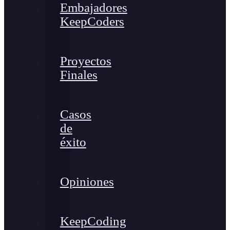
Embajadores
KeepCoders
Proyectos
Finales
Casos
de
éxito
Opiniones
KeepCoding