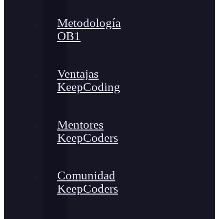
Metodología
OB1
Ventajas
KeepCoding
Mentores
KeepCoders
Comunidad
KeepCoders