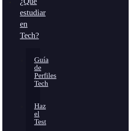
¿Qué
estudiar
en
Tech?
Guía
de
Perfiles
Tech
Haz
el
Test