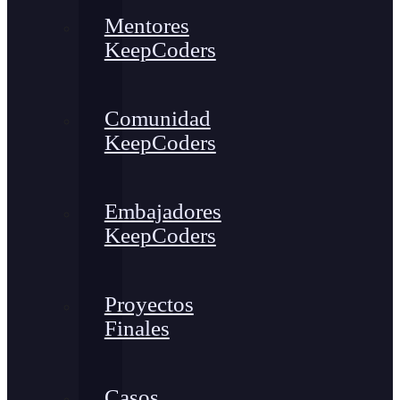
Mentores
KeepCoders
Comunidad
KeepCoders
Embajadores
KeepCoders
Proyectos
Finales
Casos