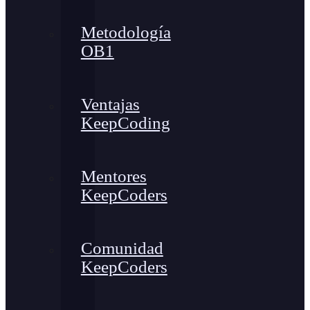
Metodología
OB1
Ventajas
KeepCoding
Mentores
KeepCoders
Comunidad
KeepCoders