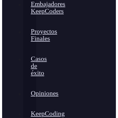
Embajadores
KeepCoders
Proyectos
Finales
Casos
de
éxito
Opiniones
KeepCoding