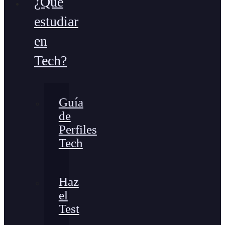
¿Qué
estudiar
en
Tech?
Guía
de
Perfiles
Tech
Haz
el
Test