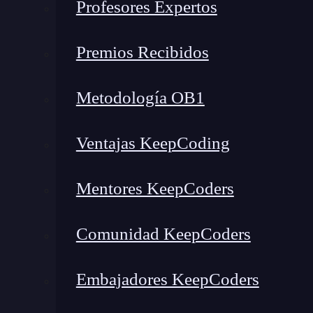
Profesores Expertos
Premios Recibidos
Metodología OB1
Ventajas KeepCoding
Mentores KeepCoders
Comunidad KeepCoders
Embajadores KeepCoders
¿Qué encontrarás en este post?