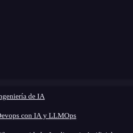
modificación:
10 de enero de 2025 |
Tiempo de L
Grid-row-gap en CSS: Cómo controlar el espacio entre fila
geniería de IA
Devops con IA y LLMOps