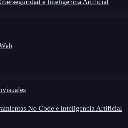
erseguridad e Inteligencia Artificial
 Web
ovisuales
lógico a nuevos profesionales, combinando conocimiento práctico,
os de transformación profesional.
mientas No Code e Inteligencia Artificial