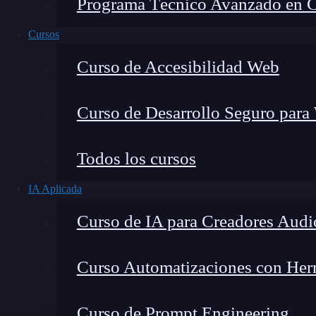
Programa Técnico Avanzado en Cib
Cursos
Curso de Accesibilidad Web
Curso de Desarrollo Seguro para
Todos los cursos
IA Aplicada
Lucia Gómez Salgado
Curso de IA para Creadores Audi
Contribuyo a acercar la realidad del sector tecno
visión de mercado y experiencia directa en proces
Curso Automatizaciones con Herra
Curso de Prompt Engineering