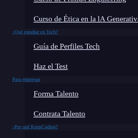
Casi podría asegurar que, si trabajas en diseño 
Curso de Ética en la lA Generativ
elementos en una página web para que tengan u
situaciones, una de las herramientas que más 
¿Qué estudiar en Tech?
ha revolucionado la forma en que diseñamos la
Guía de Perfiles Tech
papel esencial para controlar el espacio entre fil
cómo puedes sacar provecho de esta propiedad
Haz el Test
Para empresas
Forma Talento
Contrata Talento
¿Por qué KeepCoding?