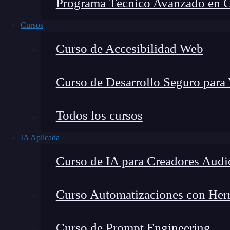
Programa Técnico Avanzado en Cib
Cursos
Curso de Accesibilidad Web
Curso de Desarrollo Seguro para
Todos los cursos
IA Aplicada
Lucia Gómez Salgado
Curso de IA para Creadores Audi
Contribuyo a acercar la realidad del sector tecno
visión de mercado y experiencia directa en proces
Curso Automatizaciones con Herra
Curso de Prompt Engineering