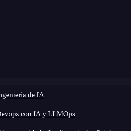
 modificación:
9 de enero de 2025 |
Tiempo de L
plate-areas en CSS: Cómo organizar tu diseño con un map
geniería de IA
Devops con IA y LLMOps