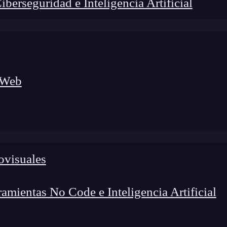
erseguridad e Inteligencia Artificial
 Web
ovisuales
lógico a nuevos profesionales, combinando conocimiento práctico,
os de transformación profesional.
mientas No Code e Inteligencia Artificial