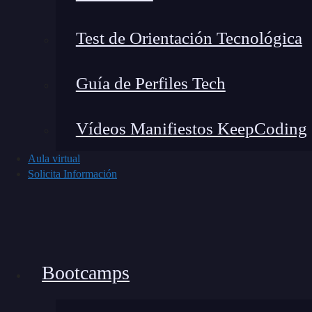
Organizar diseños visualmente
: Puedes 
Test de Orientación Tecnológica
descriptivos, lo que hace que sea más fácil
Simplificar la ubicación de elementos
: 
Guía de Perfiles Tech
elementos directamente usando la propie
Optimizar el mantenimiento del código
Vídeos Manifiestos KeepCoding
cambiar los nombres en el grid sin necesid
Facilitar la colaboración en equipo
: Si 
Aula virtual
Solicita Información
cuando compartas tu código, tus compañer
diseño.
Sintaxis de grid-template-ar
Bootcamps
La sintaxis de
grid-template-areas
se basa en 
De esta manera, cada cadena representa una fila