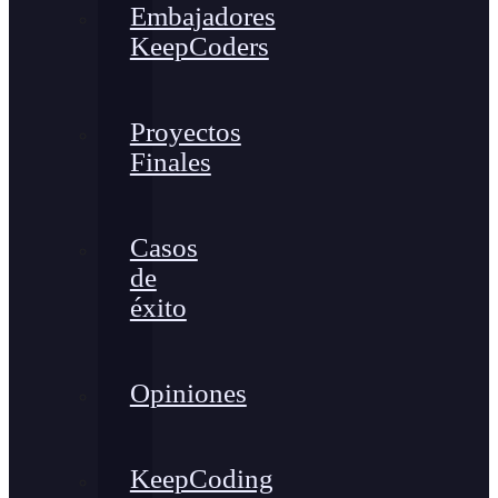
Embajadores
KeepCoders
Proyectos
Finales
Casos
de
éxito
Opiniones
KeepCoding