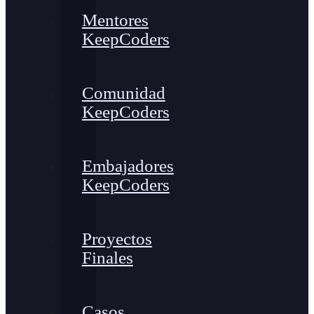
Mentores
KeepCoders
Comunidad
KeepCoders
Embajadores
KeepCoders
Proyectos
Finales
Casos