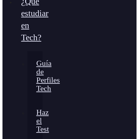
¿Qué
estudiar
en
Tech?
Guía
de
Perfiles
Tech
Haz
el
Test