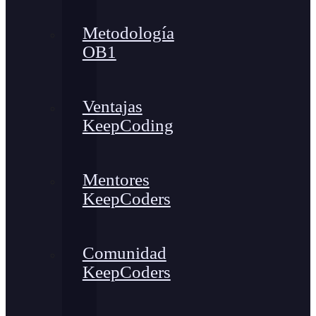
Metodología
OB1
Ventajas
KeepCoding
Mentores
KeepCoders
Comunidad
KeepCoders