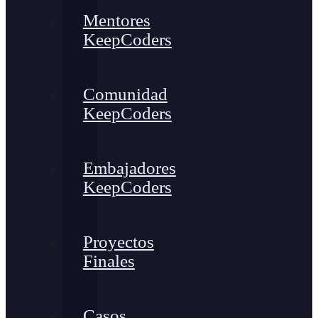
Mentores
KeepCoders
Comunidad
KeepCoders
Embajadores
KeepCoders
Proyectos
Finales
Casos