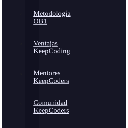
Metodología
OB1
Ventajas
KeepCoding
Mentores
KeepCoders
Comunidad
KeepCoders