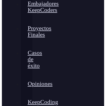
Embajadores
KeepCoders
Proyectos
Finales
Casos
de
éxito
Opiniones
KeepCoding