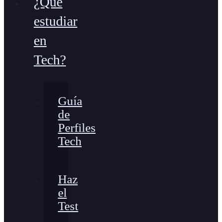
¿Qué
estudiar
en
Tech?
Guía
de
Perfiles
Tech
Haz
el
Test