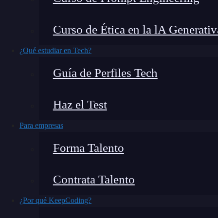
Si eres un apasionado de los videojuegos y bus
Curso de Ética en la lA Generativ
fluida y sin interrupciones, estás en el lugar in
mejores
ordenadores para jugar videojuegos
¿Qué estudiar en Tech?
rendimiento.
Guía de Perfiles Tech
¿Qué encontrarás en este post?
Haz el Test
Para empresas
¿Qué ordenadores para jugar videojuegos necesitas?
Forma Talento
Ordenadores para gamers debutantes (desde 299 €)
Ordenadores para gamers casuales (desde 599 €)
Contrata Talento
Ordenadores para gamers entusiastas (desde 899 €)
¿Por qué KeepCoding?
¿Qué componentes influyen más en el rendimiento de un PC Ga