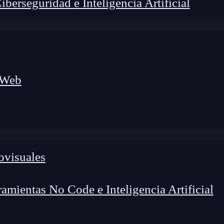
erseguridad e Inteligencia Artificial
 Web
ovisuales
lógico a nuevos profesionales, combinando conocimiento práctico,
os de transformación profesional.
mientas No Code e Inteligencia Artificial