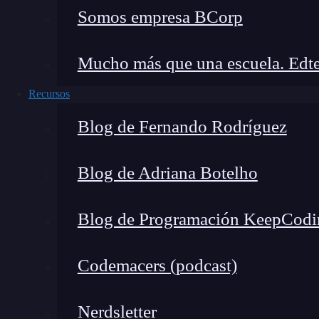
Somos empresa BCorp
Puede quedarse corto en títulos más exige
Ordenadores para gamers casuales (de
Mucho más que una escuela. Edte
Recursos
Si buscas algo más potente para jugar títulos 
1080p con gráficos medios-altos, necesitarás 
Blog de Fernando Rodríguez
Especificaciones recomendadas:
Blog de Adriana Botelho
Procesador:
AMD Ryzen 5 3600 o Intel C
Blog de Programación KeepCodi
Tarjeta gráfica:
NVIDIA GTX 1650 Sup
RAM:
16 GB DDR4
Codemacers (podcast)
Almacenamiento:
512 GB SSD
Ventajas:
Nerdsletter