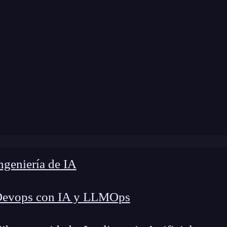
modificación:
28 de febrero de 2025 |
Tiempo de 
es ordenadores para jugar videojuegos: escoge tu próxim
geniería de IA
Devops con IA y LLMOps