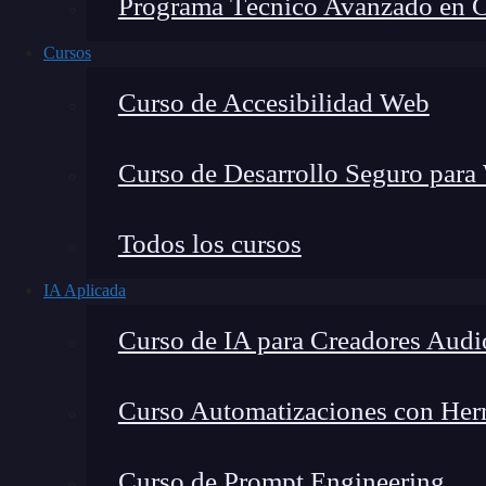
Programa Técnico Avanzado en Cib
Cursos
Curso de Accesibilidad Web
Curso de Desarrollo Seguro para
Todos los cursos
IA Aplicada
Lucia Gómez Salgado
Curso de IA para Creadores Audi
Contribuyo a acercar la realidad del sector tecno
visión de mercado y experiencia directa en proces
Curso Automatizaciones con Herra
Curso de Prompt Engineering