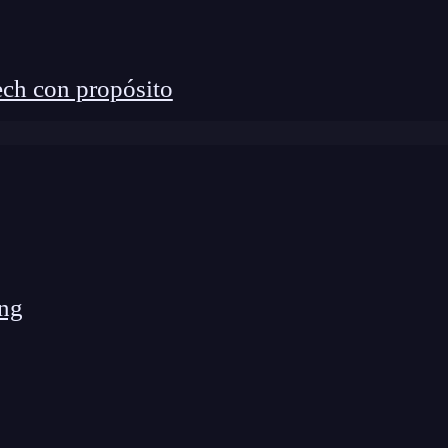
ntes
sde 599 €)
ch con propósito
como
GTA V, Fortnite o Call of Duty: Warzone
en
un PC gamer con mejor rendimiento.
ore i5
ng
er o AMD RX 570