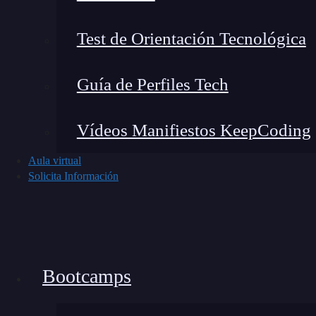
Soporta juegos actuales en 1080p
Test de Orientación Tecnológica
Buena relación calidad-precio
Mayor vida útil en el tiempo
Guía de Perfiles Tech
Desventajas:
Vídeos Manifiestos KeepCoding
No es ideal para juegos en 4K o configurac
Aula virtual
Puede necesitar mejoras futuras para jueg
Solicita Información
Ordenadores para gamers entusiastas (
Si quieres jugar en
2K o 4K,
hacer streaming
un ordenador de alto rendimiento con hardware
Bootcamps
Especificaciones recomendadas: