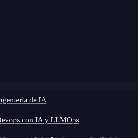
dificación:
19 de septiembre de 2025 |
Tiempo de
de: crea webs y apps geniales sin ser un experto en progr
geniería de IA
Devops con IA y LLMOps