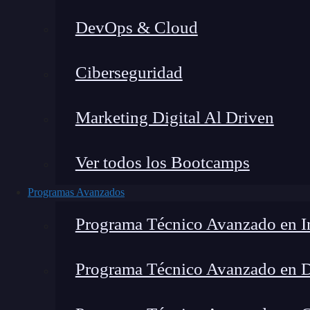
DevOps & Cloud
Lucia Gómez Salgado
|
Última mo
Ciberseguridad
Home
»
Blog
»
Low co
Marketing Digital Al Driven
Ver todos los Bootcamps
Programas Avanzados
Programa Técnico Avanzado en In
Programa Técnico Avanzado en 