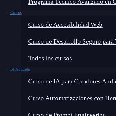
Programa Técnico Avanzado en Cib
Cursos
Curso de Accesibilidad Web
Curso de Desarrollo Seguro para
Todos los cursos
IA Aplicada
Lucia Gómez Salgado
Curso de IA para Creadores Audi
Contribuyo a acercar la realidad del sector tecno
visión de mercado y experiencia directa en proces
Curso Automatizaciones con Herra
Curso de Prompt Engineering