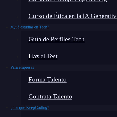
¿Has deseado crear tu propia aplicación, pero 
Curso de Ética en la lA Generativ
Las herramientas Low-code son lo que necesitas
llegado para democratizar el desarrollo de apli
¿Qué estudiar en Tech?
plataformas de bajo código que facilitan la cre
Guía de Perfiles Tech
Haz el Test
Para empresas
Forma Talento
Contrata Talento
¿Por qué KeepCoding?