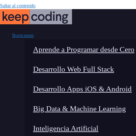
Saltar al contenido
Bootcamps
Aprende a Programar desde Cero
Desarrollo Web Full Stack
Low code: crea 
Desarrollo Apps iOS & Android
un expe
Big Data & Machine Learning
Inteligencia Artificial