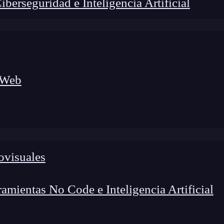
erseguridad e Inteligencia Artificial
 Web
ovisuales
lógico a nuevos profesionales, combinando conocimiento práctico,
os de transformación profesional.
mientas No Code e Inteligencia Artificial