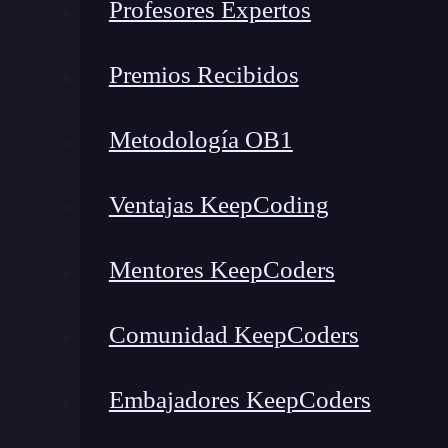
Profesores Expertos
Premios Recibidos
Metodología OB1
Ventajas KeepCoding
¿Qué encontrarás en este post?
Mentores KeepCoders
Comunidad KeepCoders
¿Qué es Low code?
Características de las plataformas Low code
Embajadores KeepCoders
Usos del low code
Ventajas del low code