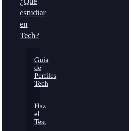
¿Qué
estudiar
en
Tech?
Guía
de
Perfiles
Tech
Haz
el
Test