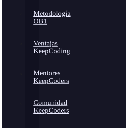
Metodología
OB1
Ventajas
KeepCoding
Mentores
KeepCoders
Comunidad
KeepCoders