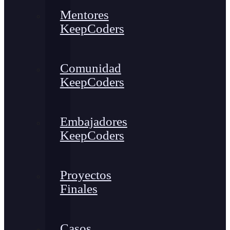
Mentores
KeepCoders
Comunidad
KeepCoders
Embajadores
KeepCoders
Proyectos
Finales
Casos