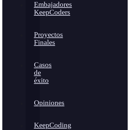
Embajadores
KeepCoders
Proyectos
Finales
Casos
de
éxito
Opiniones
KeepCoding