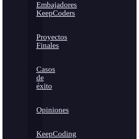
Embajadores
KeepCoders
Proyectos
Finales
Casos
de
éxito
Opiniones
KeepCoding