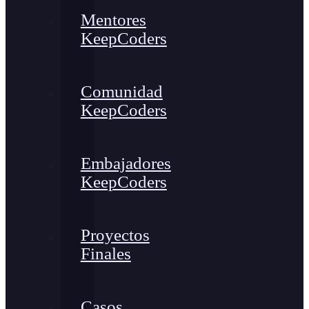
Mentores
KeepCoders
Comunidad
KeepCoders
Embajadores
KeepCoders
Proyectos
Finales
Casos