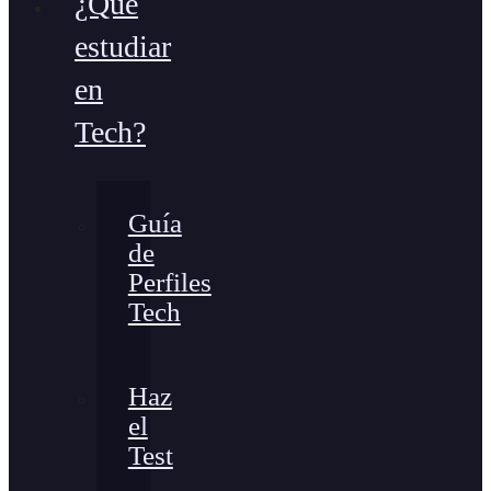
¿Qué
estudiar
en
Tech?
Guía
de
Perfiles
Tech
Haz
el
Test