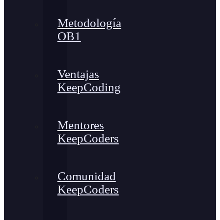
Metodología
OB1
Ventajas
KeepCoding
Mentores
KeepCoders
Comunidad
KeepCoders