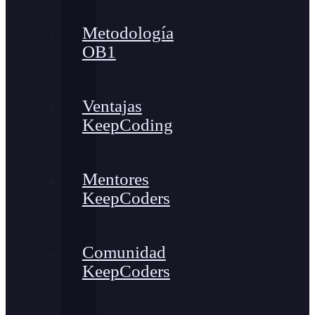
Metodología
OB1
Ventajas
KeepCoding
Mentores
KeepCoders
Comunidad
KeepCoders