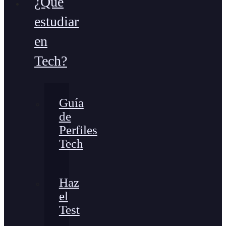
¿Qué
estudiar
en
Tech?
Guía
de
Perfiles
Tech
Haz
el
Test