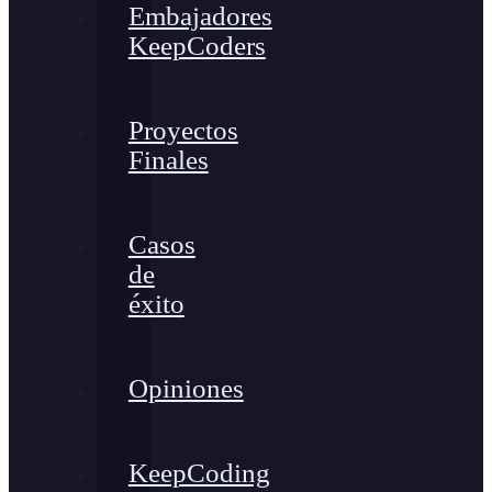
Embajadores
KeepCoders
Proyectos
Finales
Casos
de
éxito
Opiniones
KeepCoding