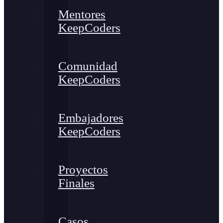
Mentores
KeepCoders
Comunidad
KeepCoders
Embajadores
KeepCoders
Proyectos
Finales
Casos