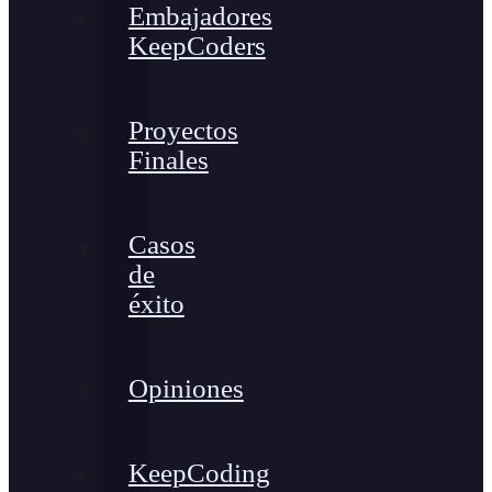
Embajadores
KeepCoders
Proyectos
Finales
Casos
de
éxito
Opiniones
KeepCoding