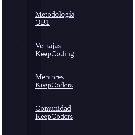
Metodología
OB1
Ventajas
KeepCoding
Mentores
KeepCoders
Comunidad
KeepCoders