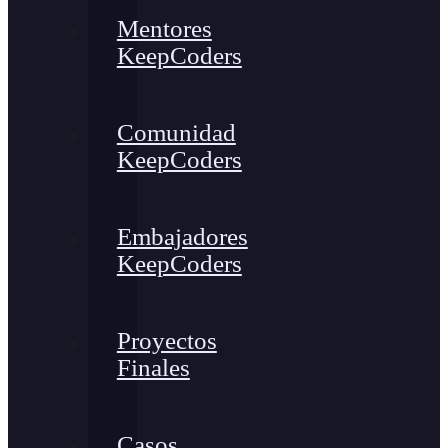
Mentores
KeepCoders
Comunidad
KeepCoders
Embajadores
KeepCoders
Proyectos
Finales
Casos