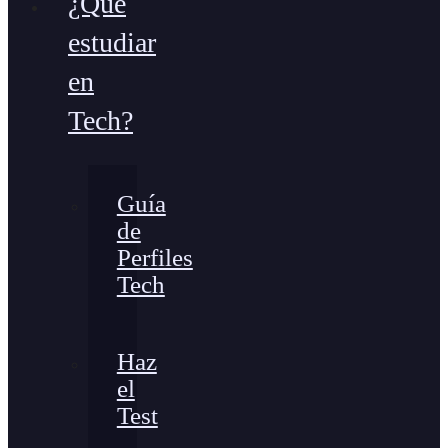
¿Qué
estudiar
en
Tech?
Guía
de
Perfiles
Tech
Haz
el
Test