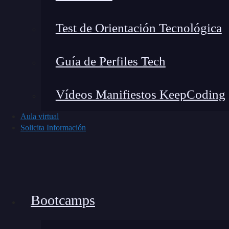
Test de Orientación Tecnológica
Guía de Perfiles Tech
Un número primo es un
número natural
may
1.
En otras palabras, no puede descomponerse 
Vídeos Manifiestos KeepCoding
Ejemplos: 2,3,5,7,11,13,17,19,23,29,…
Aula virtual
Solicita Información
No los vayas a confundir con los compuesto
6, 8, 9 y 10.
Un número especial es el
1
, que no se consider
Bootcamps
Propiedades y características de los 