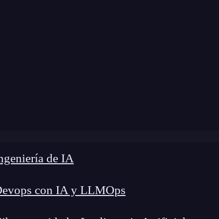
modificación:
28 de febrero de 2025 |
Tiempo de 
úmeros primos: Guía para entenderlos y aprender a usarlo
geniería de IA
Devops con IA y LLMOps