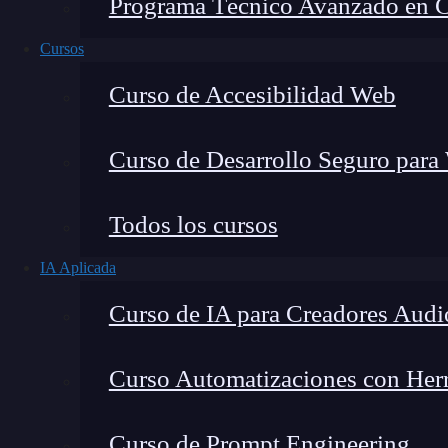
Programa Técnico Avanzado en Cib
Cursos
Curso de Accesibilidad Web
Curso de Desarrollo Seguro para
Todos los cursos
IA Aplicada
Lucia Gómez Salgado
Curso de IA para Creadores Audi
Contribuyo a acercar la realidad del sector tecno
visión de mercado y experiencia directa en proces
Curso Automatizaciones con Herra
Curso de Prompt Engineering