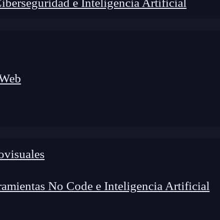
erseguridad e Inteligencia Artificial
 Web
ovisuales
lógico a nuevos profesionales, combinando conocimiento práctico,
os de transformación profesional.
mientas No Code e Inteligencia Artificial