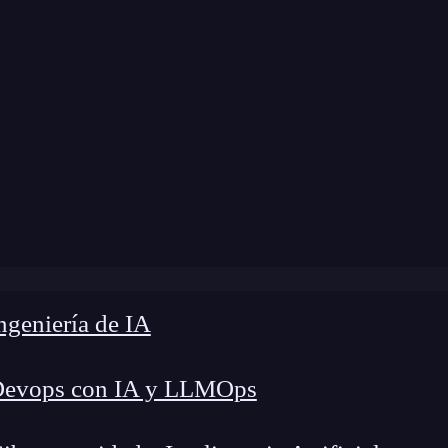
Home
»
Blog
»
¿Qué es un qubit?
geniería de IA
Devops con IA y LLMOps