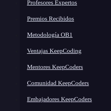
Profesores Expertos
¿Cómo funcionan los qubits?
Entrelazamiento cuántico
Premios Recibidos
Tipos de qubits y sus ventajas
Superconductores
Metodología OB1
Iones atrapados
Puntos cuánticos
Ventajas KeepCoding
Fotones
Átomos neutros
Mentores KeepCoders
Retos del qubit
Conclusiones sobre los qubits
Comunidad KeepCoders
Comprender la computación 
Embajadores KeepCoders
La computación cuántica utiliza qubits para re