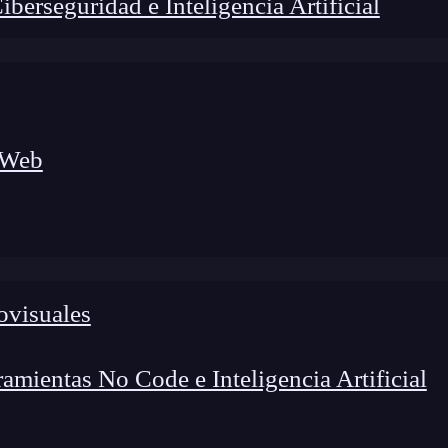
erseguridad e Inteligencia Artificial
 Web
lógico a nuevos profesionales, combinando conocimiento práctico,
os de transformación profesional.
ovisuales
mientas No Code e Inteligencia Artificial
e información utilizada para codificar datos en