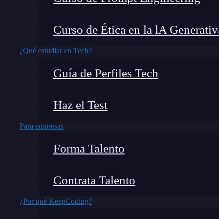
computación cuántica
, y puede entenderse como
los ordenadores clásicos. A diferencia de los bi
Curso de Ética en la lA Generativ
pueden representar ambos estados simultáne
cuántica
.
¿Qué estudiar en Tech?
Guía de Perfiles Tech
El término «qubit» fue propuesto por el físico 
construyen
manipulando partículas subatómic
Haz el Test
circuitos superconductores o átomos neutro
almacenar y procesar información con una efic
Para empresas
Forma Talento
¿Qué encontrarás en este post?
Contrata Talento
Comprender la computación cuántica
¿Por qué KeepCoding?
Qubits vs. bits clásicos