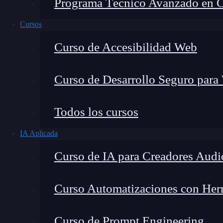
Programa Técnico Avanzado en Cib
Cursos
Curso de Accesibilidad Web
Curso de Desarrollo Seguro para
Lucia Gómez Salgado
Todos los cursos
Contribuyo a acercar la realidad del sector tecno
IA Aplicada
visión de mercado y experiencia directa en proces
Curso de IA para Creadores Audi
Curso Automatizaciones con Herra
Un
qubit
, o bit cuántico, es la unidad básica d
Curso de Prompt Engineering