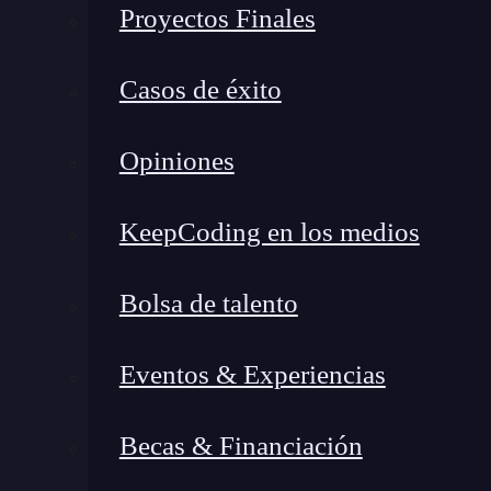
casos, superan por mucho las capacidades de lo
Proyectos Finales
los
qubits
aprovechan los fenómenos de
super
Estas propiedades les permiten explorar simul
Casos de éxito
complejos, como el modelado molecular, la opti
modelos de inteligencia artificial
.
Opiniones
KeepCoding en los medios
Bolsa de talento
Eventos & Experiencias
Becas & Financiación