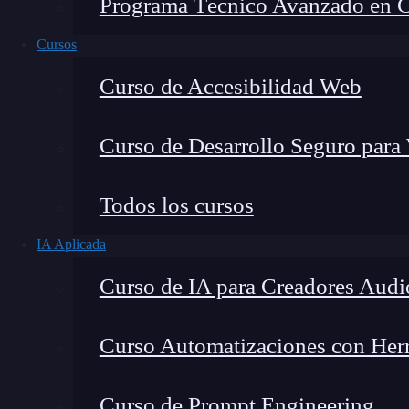
Programa Técnico Avanzado en Cib
Cursos
Curso de Accesibilidad Web
Curso de Desarrollo Seguro para
Todos los cursos
IA Aplicada
Lucia Gómez Salgado
Curso de IA para Creadores Audi
Contribuyo a acercar la realidad del sector tecno
visión de mercado y experiencia directa en proces
Curso Automatizaciones con Herra
Curso de Prompt Engineering