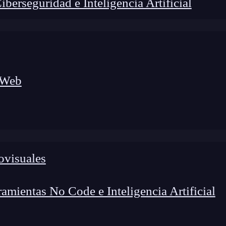
erseguridad e Inteligencia Artificial
 Web
ovisuales
lógico a nuevos profesionales, combinando conocimiento práctico,
os de transformación profesional.
mientas No Code e Inteligencia Artificial