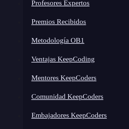
Profesores Expertos
Premios Recibidos
Metodología OB1
Ventajas KeepCoding
Mentores KeepCoders
Comunidad KeepCoders
Embajadores KeepCoders
¿Qué encontrarás en este post?