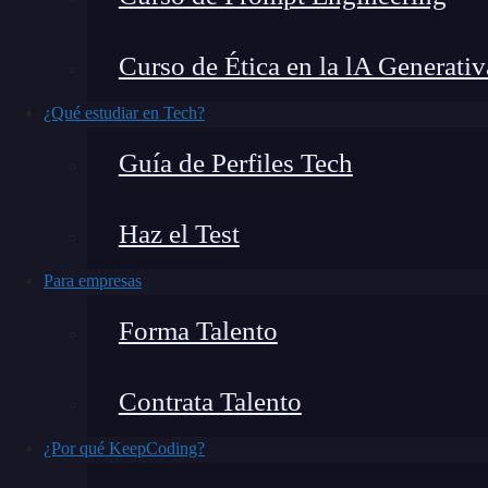
Ya he hablado anteriormente sobre la propied
Curso de Ética en la lA Generativ
controlar qué ocurre cuando el contenido desb
este tema, hoy quiero contarte
qué es overflow
¿Qué estudiar en Tech?
controlar el desbordamiento horizontal de un e
Guía de Perfiles Tech
explicarte
para qué sirve y cómo implementa
horizontal rompa con la estética de tu págin
Haz el Test
Para empresas
Forma Talento
Contrata Talento
¿Por qué KeepCoding?