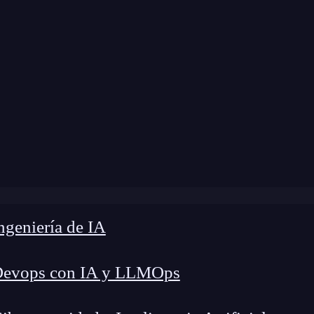
 modificación:
3 de enero de 2025 |
Tiempo de L
rflow-x en CSS: Cómo dominar el desbordamiento horizo
geniería de IA
Devops con IA y LLMOps