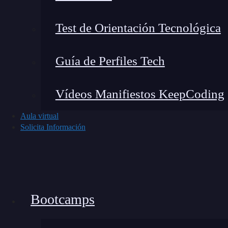
propiedad, puedes habilitarlas solo cuando
Ocultar contenido no deseado:
Te permit
Test de Orientación Tecnológica
haya elementos fuera de lugar.
Mejorar la experiencia del usuario en d
Guía de Perfiles Tech
asegurarte de que el diseño sea limpio y s
Estilizar tablas o contenedores dinámic
Vídeos Manifiestos KeepCoding
tamaño, como galerías o tablas con muchos 
Aula virtual
mantener todo bajo control.
Solicita Información
Sintaxis de overflow-x en CS
Realmente, puedo decirte que implementar esta 
se aplica directamente al elemento
HTML
que q
Bootcamps
elemento {