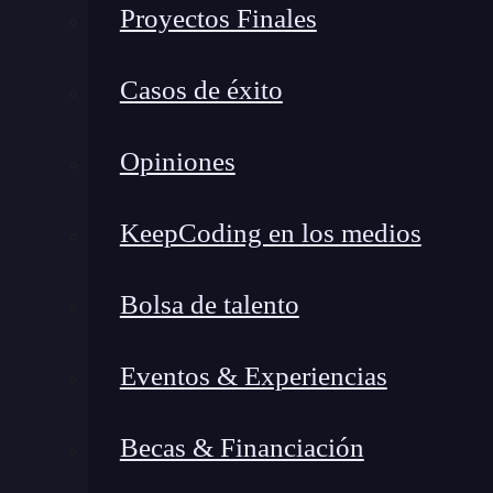
Proyectos Finales
¿Qué es overflow-x en CSS?
Casos de éxito
¿Para qué sirve overflow-x en CSS?
Sintaxis de overflow-x en CSS
Opiniones
Valores disponibles
Ejemplo de overflow-x en CSS
KeepCoding en los medios
Diferencias entre overflow, overflow-x y overflow-y
Consejos para usar overflow-x en CSS
Bolsa de talento
¿Qué es overflow-x en CSS?
Eventos & Experiencias
Overflow-x en
CSS
es la propiedad específica
los límites horizontales de un elemento.
Para 
Becas & Financiación
estás llenando una caja con contenido y este c