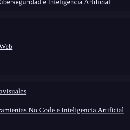
erseguridad e Inteligencia Artificial
 Web
ovisuales
lógico a nuevos profesionales, combinando conocimiento práctico,
os de transformación profesional.
mientas No Code e Inteligencia Artificial