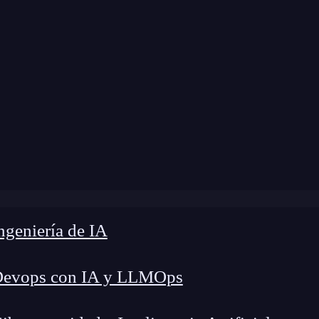
modificación:
31 de enero de 2025 |
Tiempo de L
g
»
¿Qué es la ponderación de colores en programación?
geniería de IA
Devops con IA y LLMOps