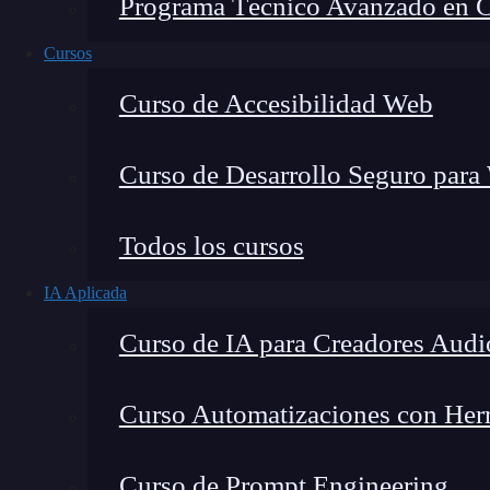
Programa Técnico Avanzado en Cib
Cursos
Curso de Accesibilidad Web
Curso de Desarrollo Seguro para
Todos los cursos
IA Aplicada
Lucia Gómez Salgado
Curso de IA para Creadores Audi
Contribuyo a acercar la realidad del sector tecno
visión de mercado y experiencia directa en proces
Curso Automatizaciones con Herra
Curso de Prompt Engineering