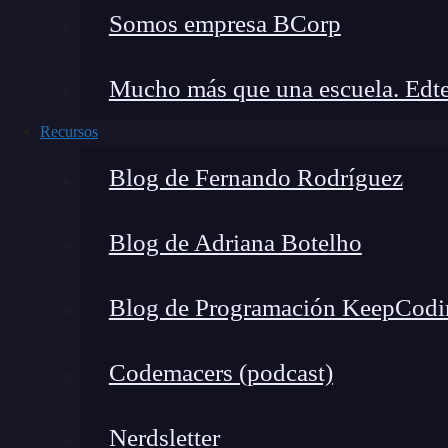
precisión en la representación de colores. Cuan
Somos empresa BCorp
colores se vean igual en todos los dispositivos
que esto suceda al asignar valores numéricos es
Mucho más que una escuela. Edte
Además, la ponderación de colores permite cre
Recursos
sitio web.
Blog de Fernando Rodríguez
Código de color y selección d
Blog de Adriana Botelho
El proceso de ponderación de colores implica ut
códigos pueden ser códigos hexadecimales, va
Blog de Programación KeepCodi
cómo se vería la ponderación de colores para tre
Codemacers (podcast)
Rojo
: #FF0000 (código hex), rgb(255, 0,
Verde
: #00FF00 (código hex), rgb(0, 255
Nerdsletter
Azul
: #0000FF (código hex), rgb(0, 0, 2