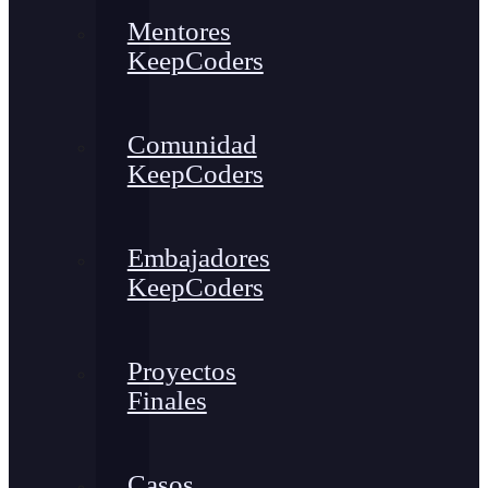
Mentores
KeepCoders
Comunidad
KeepCoders
Embajadores
KeepCoders
Proyectos
Finales
Casos