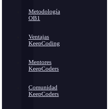
Metodología
OB1
Ventajas
KeepCoding
Mentores
KeepCoders
Comunidad
KeepCoders