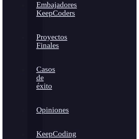
Embajadores
KeepCoders
Proyectos
Finales
Casos
de
éxito
Opiniones
KeepCoding