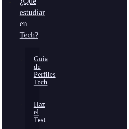
¿Qué
estudiar
en
Tech?
Guía
de
Perfiles
Tech
Haz
el
Test